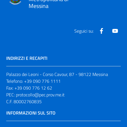
Messina
Facebook
Yout
Seguici su:
INDIRIZZI E RECAPITI
Palazzo dei Leoni - Corso Cavour, 87 - 98122 Messina
Telefono:
+39 090 776 1111
Fax:
+39 090 776 12 62
PEC:
protocollo@pec.prov.me.it
C.F. 80002760835
INFORMAZIONI SUL SITO