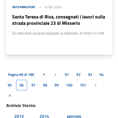
INFORMAZIONI
14 DIC 2020
Santa Teresa di Riva, consegnati i lavori sulla
strada provinciale 23 di Misserio
Gli interventi saranno realizzati ai chilometri 3+550 e 5+700
Pagina 96 di 186
91
92
93
94
Prima pagina
Pagina precedente
95
96
97
98
99
100
101
Pagina succes
Ultima pagina
Archivio Storico
2013
2014
gennaio