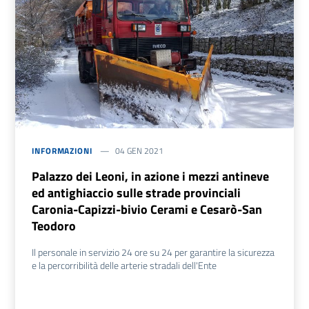
INFORMAZIONI
04 GEN 2021
Palazzo dei Leoni, in azione i mezzi antineve
ed antighiaccio sulle strade provinciali
Caronia-Capizzi-bivio Cerami e Cesarò-San
Teodoro
Il personale in servizio 24 ore su 24 per garantire la sicurezza
e la percorribilità delle arterie stradali dell'Ente