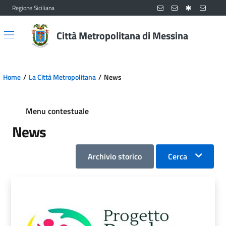
Regione Siciliana
Vai al contenuto principale
Vai al menu principale
Città Metropolitana di Messina
Home
La Città Metropolitana
News
Menu contestuale
News
Archivio storico
Cerca