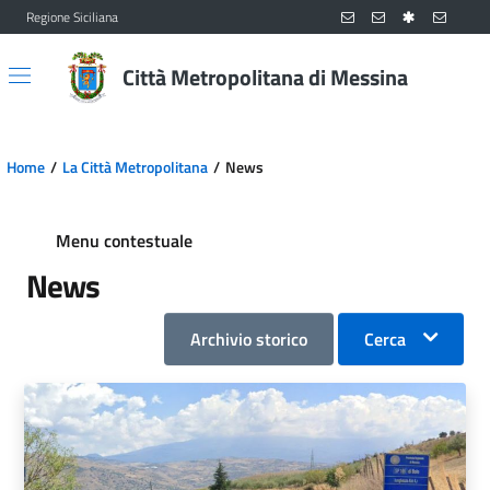
Regione Siciliana
Vai al contenuto principale
Vai al menu principale
Città Metropolitana di Messina
Home
La Città Metropolitana
News
Menu contestuale
News
Archivio storico
Cerca