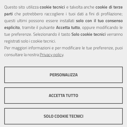
NOTE LEGALI
Questo sito utilizza
cookie tecnici
e talvolta anche
cookie di terze
parti
che potrebbero raccogliere i tuoi dati a fini di profilazione;
Privacy
questi ultimi possono essere installati
solo con il tuo consenso
esplicito
, tramite il pulsante
Accetta tutto
, oppure modificando le
tue preferenze. Selezionando il tasto
Solo cookie tecnici
verranno
registrati solo i cookie tecnici.
Per maggiori informazioni e per modificare le tue preferenze, puoi
Portale realizzato con la partecipazione finanziaria dell'Unione
Europea tramite i fondi del POR Sicilia 2000/2006 Misura 6.05 -
consultare la nostra
Privacy policy
.
Fondo FESR
PERSONALIZZA
COOKIE TECNICI
Questi cookie consentono la corretta navigazione del sito e la rendono
ACCETTA TUTTO
ottimale per ogni utente. Essi non raccolgono i tuoi dati e le tue
informazioni di navigazione per scopi di marketing e profilazione, e
pertanto possono essere utilizzati senza bisogno di acquisire il tuo
© Copyright 2025 Città Metropolitana di Messina -
Credits
|
consenso.
SOLO COOKIE TECNICI
Impostazioni Cookie
Mostra altre informazioni