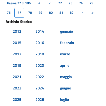
Pagina 77 di 186
72
73
74
75
Prima pagina
Pagina precedente
76
77
78
79
80
81
82
Pagina successiv
Ultima pa
Archivio Storico
2013
2014
gennaio
2015
2016
febbraio
2017
2018
marzo
2019
2020
aprile
2021
2022
maggio
2023
2024
giugno
2025
2026
luglio