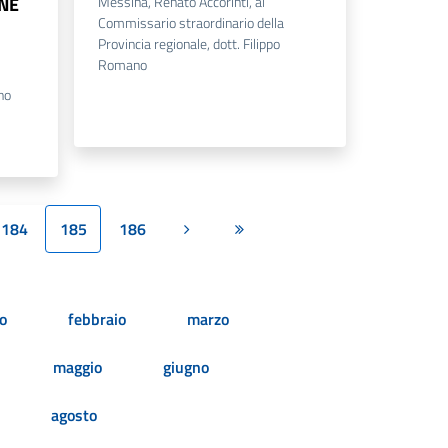
NE
Messina, Renato Accorinti, al
Commissario straordinario della
Provincia regionale, dott. Filippo
Romano
no
184
185
186
Pagina successiva
Ultima pagina
o
febbraio
marzo
maggio
giugno
agosto