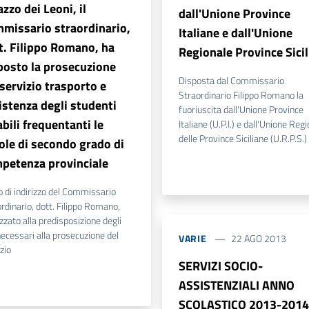
azzo dei Leoni, il
dall'Unione Province
missario straordinario,
Italiane e dall'Unione
t. Filippo Romano, ha
Regionale Province Sici
posto la prosecuzione
Disposta dal Commissario
 servizio trasporto e
Straordinario Filippo Romano la
istenza degli studenti
fuoriuscita dall'Unione Province
abili frequentanti le
Italiane (U.P.I.) e dall'Unione Reg
delle Province Siciliane (U.R.P.S.)
ole di secondo grado di
petenza provinciale
o di indirizzo del Commissario
rdinario, dott. Filippo Romano,
izzato alla predisposizione degli
necessari alla prosecuzione del
VARIE
22 AGO 2013
zio
SERVIZI SOCIO-
ASSISTENZIALI ANNO
SCOLASTICO 2013-2014