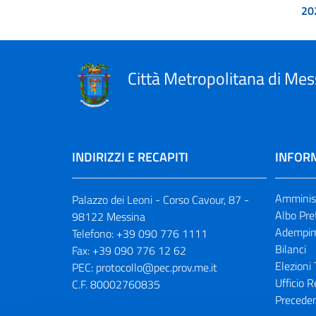
20
Città Metropolitana di Mes
INDIRIZZI E RECAPITI
INFORM
Amminist
Palazzo dei Leoni - Corso Cavour, 87 -
Albo Pre
98122 Messina
Adempim
Telefono:
+39 090 776 1111
Bilanci
Fax:
+39 090 776 12 62
Elezioni 
PEC:
protocollo@pec.prov.me.it
Ufficio R
C.F. 80002760835
Preceden