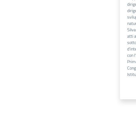
dirig
dirig
svilu
natur
Silva
atti 
sotto
d'int
con 
Prim
Cong
Istit