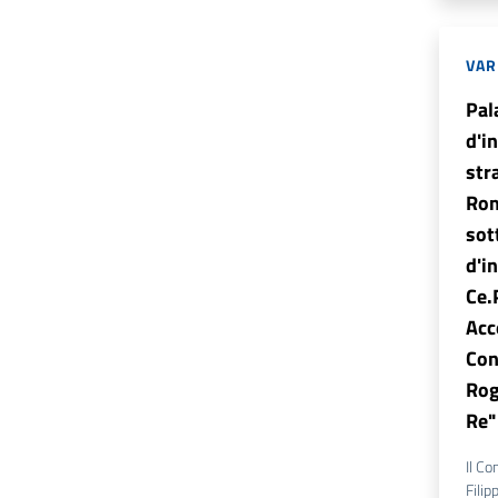
VAR
Pal
d'i
str
Rom
sot
d'i
Ce.
Acc
Con
Rog
Re"
Il Co
Filip