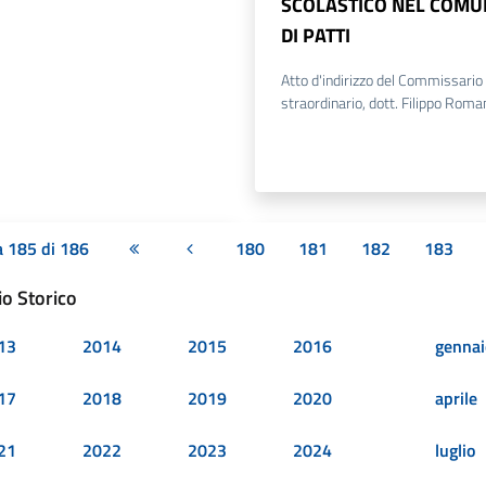
SCOLASTICO NEL COMU
DI PATTI
Atto d'indirizzo del Commissario
straordinario, dott. Filippo Roma
a 185 di 186
180
181
182
183
Prima pagina
Pagina precedente
io Storico
13
2014
2015
2016
gennai
17
2018
2019
2020
aprile
21
2022
2023
2024
luglio