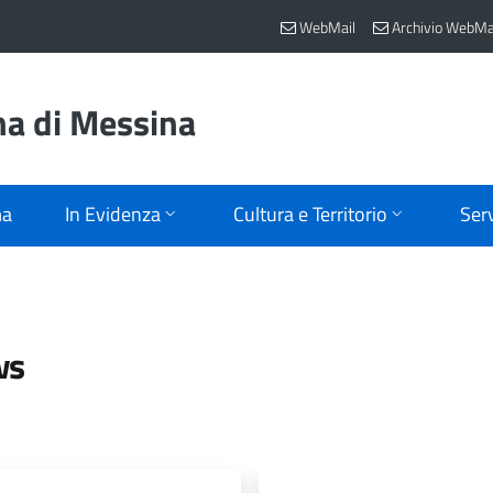
WebMail
Archivio WebMa
na di Messina
ma
In Evidenza
Cultura e Territorio
Serv
ws