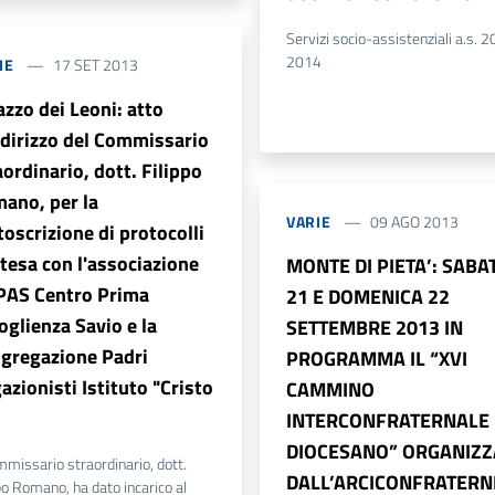
Servizi socio-assistenziali a.s. 
2014
IE
17 SET 2013
azzo dei Leoni: atto
ndirizzo del Commissario
aordinario, dott. Filippo
ano, per la
VARIE
09 AGO 2013
toscrizione di protocolli
ntesa con l'associazione
MONTE DI PIETA’: SABA
PAS Centro Prima
21 E DOMENICA 22
oglienza Savio e la
SETTEMBRE 2013 IN
gregazione Padri
PROGRAMMA IL “XVI
azionisti Istituto "Cristo
CAMMINO
INTERCONFRATERNALE
DIOCESANO” ORGANIZZ
mmissario straordinario, dott.
DALL’ARCICONFRATERN
po Romano, ha dato incarico al