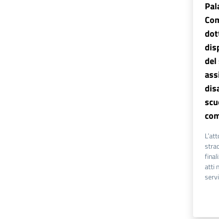
Pal
Com
dot
dis
del
ass
dis
scu
com
L’att
strao
final
atti 
servi