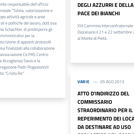
ente responsabile dell'ufficio
DEGLI AZZURRI E DELLA
enziale "Tutela, valorizzazione e
PACE DEI BIANCHI
ppo attività agricole e aree
ali e politiche del lavoro, dott.ssa
XVI Cammino Interconfraternale
na Schachter, di predisporre gli
Diocesano il 21 e 22 settembre
amministrativi per la
al Monte di Pietà
scrizione di appositi protocolli
esa finalizzati alla collaborazione
l'associazione Ce.PAS Centro
a Accoglienza Savio e la
regazione Padri Rogazionisti
uto "Cristo Re"
VARIE
05 AGO 2013
ATTO D'INDIRIZZO DEL
COMMISSARIO
STRAORDINARIO PER IL
REPERIMENTO DEI LOCA
DA DESTINARE AD USO