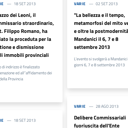
IE
18 SET 2013
VARIE
02 SET 2013
azzo dei Leoni, il
"La bellezza e il tempo,
missario straordinario,
metamorfosi del mito v
t. Filippo Romano, ha
e oltre la postmodernità
iato la proceduta per la
Mandanici il 6, 7 e 8
tione e dismissione
settembre 2013
li immobili provinciali
L'evento si svolgerà a Mandanici
giorni 6, 7 e 8 settembre 2013
o di indirizzo è finalizzato
lienazione ed all'’affidamento dei
della Provincia
VARIE
28 AGO 2013
Delibere Commissariali
IE
18 SET 2013
fuoriuscita dell'Ente