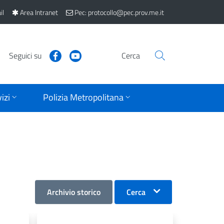
il
Area Intranet
Pec: protocollo@pec.prov.me.it
Seguici su
Cerca
izi
Polizia Metropolitana
Archivio storico
Cerca