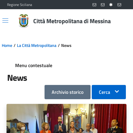
Regione Siciliana
Vai al contenuto principale
Vai al menu principale
Città Metropolitana di Messina
Home
La Città Metropolitana
News
Menu contestuale
News
Archivio storico
Cerca