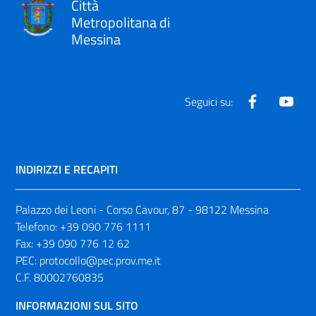
Città
Metropolitana di
Messina
Facebook
Yout
Seguici su:
INDIRIZZI E RECAPITI
Palazzo dei Leoni - Corso Cavour, 87 - 98122 Messina
Telefono:
+39 090 776 1111
Fax:
+39 090 776 12 62
PEC:
protocollo@pec.prov.me.it
C.F. 80002760835
INFORMAZIONI SUL SITO