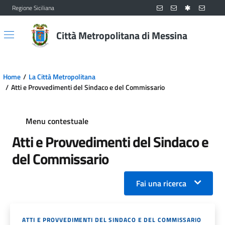
Regione Siciliana
Vai al contenuto principale
Vai al menu principale
Città Metropolitana di Messina
Home
La Città Metropolitana
Atti e Provvedimenti del Sindaco e del Commissario
Menu contestuale
Atti e Provvedimenti del Sindaco e
del Commissario
Fai una ricerca
ATTI E PROVVEDIMENTI DEL SINDACO E DEL COMMISSARIO