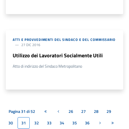
ATTI E PROVVEDIMENTI DEL SINDACO E DEL COMMISSARIO
27 DIC 2016
Utilizzo dei Lavoratori Socialmente Utili
Atto di indirizzo del Sindaco Metropolitano
Pagina 31 di 52
26
27
28
29
Prima pagina
Pagina precedente
30
31
32
33
34
35
36
Pagina successiv
Ultima pa