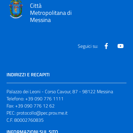
Città
Metropolitana di
Messina
Facebook
Yout
Seguici su:
INDIRIZZI E RECAPITI
Palazzo dei Leoni - Corso Cavour, 87 - 98122 Messina
Telefono:
+39 090 776 1111
Fax:
+39 090 776 12 62
PEC:
protocollo@pec.prov.me.it
C.F. 80002760835
INFORMAZIONI SUL SITO