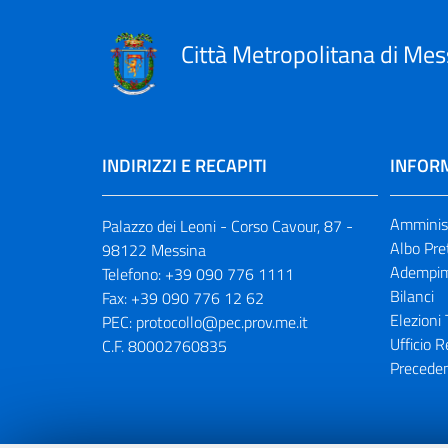
Città Metropolitana di Mes
INDIRIZZI E RECAPITI
INFORM
Amminist
Palazzo dei Leoni - Corso Cavour, 87 -
Albo Pre
98122 Messina
Adempim
Telefono:
+39 090 776 1111
Bilanci
Fax:
+39 090 776 12 62
Elezioni 
PEC:
protocollo@pec.prov.me.it
Ufficio R
C.F. 80002760835
Preceden