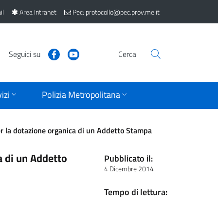
il
Area Intranet
Pec: protocollo@pec.prov.me.it
Seguici su
Cerca
izi
Polizia Metropolitana
er la dotazione organica di un Addetto Stampa
a di un Addetto
Pubblicato il:
4 Dicembre 2014
Tempo di lettura: