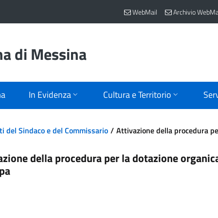
WebMail
Archivio WebMa
na di Messina
ma
In Evidenza
Cultura e Territorio
Serv
ti del Sindaco e del Commissario
Attivazione della procedura p
azione della procedura per la dotazione organic
pa