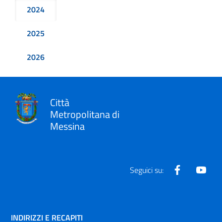
2024
2025
2026
Città
Metropolitana di
Messina
Facebook
Yout
Seguici su:
INDIRIZZI E RECAPITI