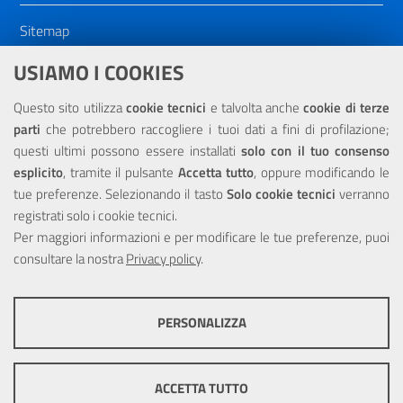
Sitemap
Dichiarazione di accessibilità
USIAMO I COOKIES
NOTE LEGALI
Questo sito utilizza
cookie tecnici
e talvolta anche
cookie di terze
parti
che potrebbero raccogliere i tuoi dati a fini di profilazione;
Privacy
questi ultimi possono essere installati
solo con il tuo consenso
esplicito
, tramite il pulsante
Accetta tutto
, oppure modificando le
tue preferenze. Selezionando il tasto
Solo cookie tecnici
verranno
registrati solo i cookie tecnici.
Per maggiori informazioni e per modificare le tue preferenze, puoi
Portale realizzato con la partecipazione finanziaria dell'Unione
consultare la nostra
Europea tramite i fondi del POR Sicilia 2000/2006 Misura 6.05 -
Privacy policy
.
Fondo FESR
PERSONALIZZA
COOKIE TECNICI
Questi cookie consentono la corretta navigazione del sito e la rendono
ACCETTA TUTTO
ottimale per ogni utente. Essi non raccolgono i tuoi dati e le tue