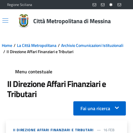
Regione Siciliana
Vai al contenuto principale
Vai al menu principale
Città Metropolitana di Messina
Home
La Città Metropolitana
Archivio Comunicazioni Istituzionali
II Direzione Affari Finanziari e Tributari
Menu contestuale
II Direzione Affari Finanziari e
Tributari
Fai una ricerca
II DIREZIONE AFFARI FINANZIARI E TRIBUTARI
16 FEB