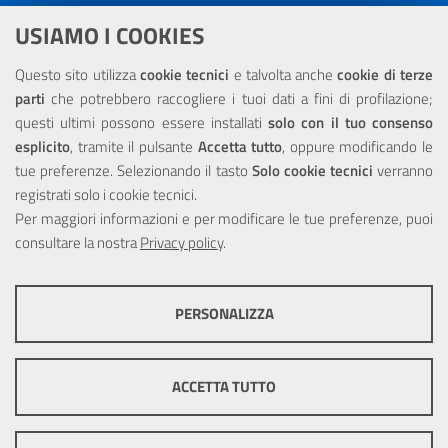
Dichiarazione di accessibilità
USIAMO I COOKIES
NOTE LEGALI
Questo sito utilizza
cookie tecnici
e talvolta anche
cookie di terze
parti
che potrebbero raccogliere i tuoi dati a fini di profilazione;
Privacy
questi ultimi possono essere installati
solo con il tuo consenso
esplicito
, tramite il pulsante
Accetta tutto
, oppure modificando le
tue preferenze. Selezionando il tasto
Solo cookie tecnici
verranno
registrati solo i cookie tecnici.
Per maggiori informazioni e per modificare le tue preferenze, puoi
Portale realizzato con la partecipazione finanziaria dell'Unione
consultare la nostra
Europea tramite i fondi del POR Sicilia 2000/2006 Misura 6.05 -
Privacy policy
.
Fondo FESR
PERSONALIZZA
COOKIE TECNICI
Questi cookie consentono la corretta navigazione del sito e la rendono
ACCETTA TUTTO
ottimale per ogni utente. Essi non raccolgono i tuoi dati e le tue
informazioni di navigazione per scopi di marketing e profilazione, e
pertanto possono essere utilizzati senza bisogno di acquisire il tuo
© Copyright 2025 Città Metropolitana di Messina -
Credits
|