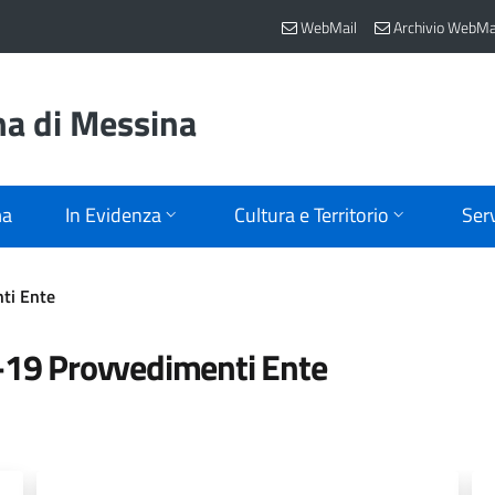
WebMail
Archivio WebMa
na di Messina
ma
In Evidenza
Cultura e Territorio
Serv
ti Ente
-19 Provvedimenti Ente