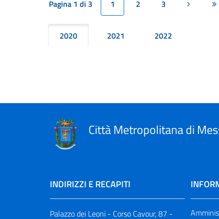
Pagina 1 di 3
1
2
3
Pagina s
U
2020
2021
2022
Città Metropolitana di Mes
INDIRIZZI E RECAPITI
INFORM
Amminist
Palazzo dei Leoni - Corso Cavour, 87 -