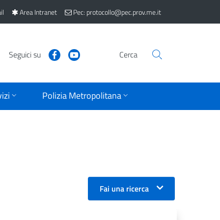
il
Area Intranet
Pec: protocollo@pec.prov.me.it
Seguici su
Cerca
izi
Polizia Metropolitana
Fai una ricerca