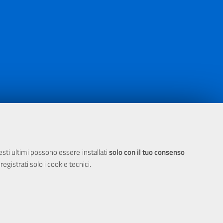
ia 2000/2006 Misura 6.05 - Fondo FESR
uesti ultimi possono essere installati
solo con il tuo consenso
egistrati solo i cookie tecnici.
 Cookie
E