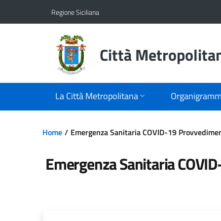
Vai al contenuto principale
Vai al menu principale
Regione Siciliana
Città Metropolita
La Città Metropolitana
Organigram
Home
Emergenza Sanitaria COVID-19 Provvedimen
Emergenza Sanitaria COVID