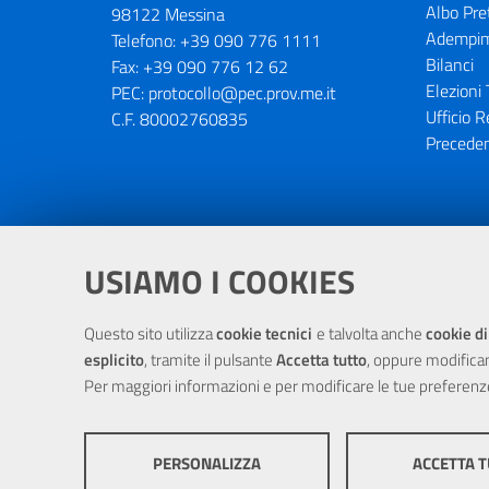
Albo Pre
98122 Messina
Adempim
Telefono:
+39 090 776 1111
Bilanci
Fax:
+39 090 776 12 62
Elezioni 
PEC:
protocollo@pec.prov.me.it
Ufficio R
C.F. 80002760835
Preceden
Portale realizzato con la partecipaz
USIAMO I COOKIES
Questo sito utilizza
cookie tecnici
e talvolta anche
cookie di
esplicito
, tramite il pulsante
Accetta tutto
, oppure modifica
Per maggiori informazioni e per modificare le tue preferenz
PERSONALIZZA
ACCETTA 
© Cop
COOKIE TECNICI