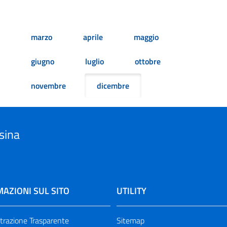
uccessiva
ltima pagina
marzo
aprile
maggio
giugno
luglio
ottobre
novembre
dicembre
sina
AZIONI SUL SITO
UTILITY
razione Trasparente
Sitemap