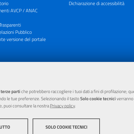
torio
Dichiarazione di accessibilità
enti AVCP / ANAC
Trasparenti
elazioni Pubblico
te versione del portale
ione finanziaria dell'Unione Europea tramite i fondi del POR Sicil
 terze parti
che potrebbero raccogliere i tuoi dati a fini di profilazione; q
ndo le tue preferenze. Selezionando il tasto
Solo cookie tecnici
verranno r
e, puoi consultare la nostra
Privacy policy
.
TUTTO
SOLO COOKIE TECNICI
yright 2025 Città Metropolitana di Messina -
|
Credits
Impostazioni
COOKIE DI PROFILAZION