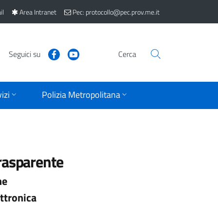
il
Area Intranet
Pec: protocollo@pec.prov.me.it
Seguici su
Cerca
izi
Polizia Metropolitana
rasparente
ne
ttronica