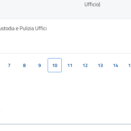
Ufficio)
ustodia e Pulizia Uffici
7
8
9
10
11
12
13
14
1
(current)