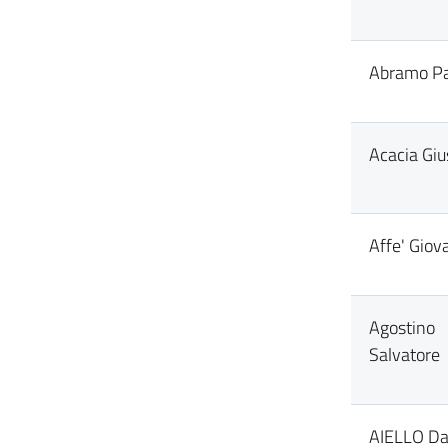
Abramo Pa
Acacia Gi
Affe' Gio
Agostino
Salvatore
AIELLO Da