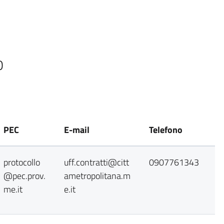
0
PEC
E-mail
Telefono
protocollo
uff.contratti@citt
0907761343
@pec.prov.
ametropolitana.m
me.it
e.it