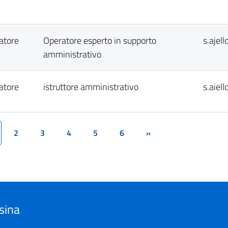
vatore
Operatore esperto in supporto
s.ajel
amministrativo
vatore
istruttore amministrativo
s.aiel
2
3
4
5
6
»
rrent)
sina