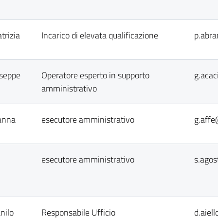
trizia
Incarico di elevata qualificazione
p.abra
useppe
Operatore esperto in supporto
g.acac
amministrativo
vanna
esecutore amministrativo
g.affe
esecutore amministrativo
s.agos
nilo
Responsabile Ufficio
d.aiel