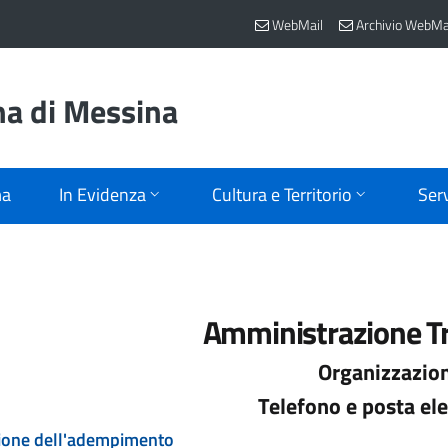
WebMail
Archivio WebMa
na di Messina
ma
In Evidenza
Cultura e Territorio
Serv
Amministrazione T
Organizzazio
Telefono e posta ele
ione dell'adempimento