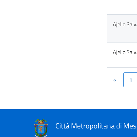
Ajello Sal
Ajello Sal
«
1
(cu
Città Metropolitana di Mes