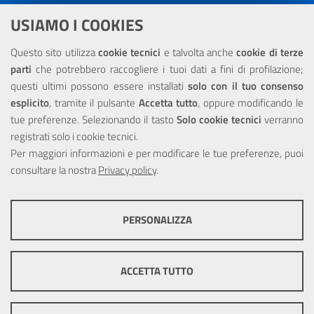
Dichiarazione di accessibilità
USIAMO I COOKIES
NOTE LEGALI
Questo sito utilizza
cookie tecnici
e talvolta anche
cookie di terze
parti
che potrebbero raccogliere i tuoi dati a fini di profilazione;
Privacy
questi ultimi possono essere installati
solo con il tuo consenso
esplicito
, tramite il pulsante
Accetta tutto
, oppure modificando le
tue preferenze. Selezionando il tasto
Solo cookie tecnici
verranno
registrati solo i cookie tecnici.
Per maggiori informazioni e per modificare le tue preferenze, puoi
Portale realizzato con la partecipazione finanziaria dell'Unione
consultare la nostra
Europea tramite i fondi del POR Sicilia 2000/2006 Misura 6.05 -
Privacy policy
.
Fondo FESR
PERSONALIZZA
COOKIE TECNICI
Questi cookie consentono la corretta navigazione del sito e la rendono
ACCETTA TUTTO
ottimale per ogni utente. Essi non raccolgono i tuoi dati e le tue
informazioni di navigazione per scopi di marketing e profilazione, e
pertanto possono essere utilizzati senza bisogno di acquisire il tuo
© Copyright 2025 Città Metropolitana di Messina -
Credits
|