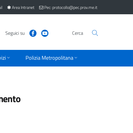
il
Area Intranet
Pec: protocollo@pec.prov.me.it
Seguici su
Cerca
izi
Polizia Metropolitana
mento