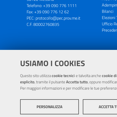
Adempim
Telefono:
+39 090 776 1111
Bilanci
Fax:
+39 090 776 12 62
Elezioni 
PEC:
protocollo@pec.prov.me.it
Ufficio R
C.F. 80002760835
Preceden
Portale realizzato con la partecipaz
USIAMO I COOKIES
Questo sito utilizza
cookie tecnici
e talvolta anche
cookie di
esplicito
, tramite il pulsante
Accetta tutto
, oppure modifica
Per maggiori informazioni e per modificare le tue preferenz
PERSONALIZZA
ACCETTA 
© Cop
COOKIE TECNICI