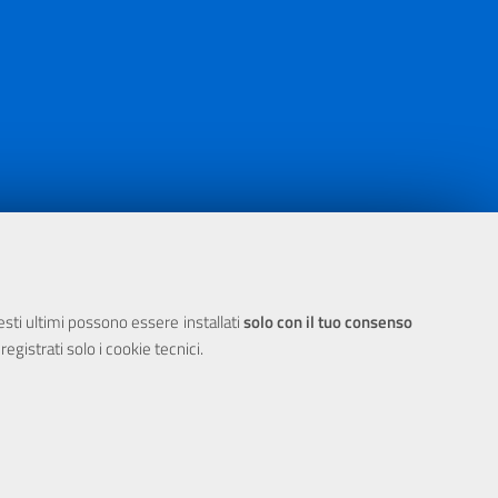
ia 2000/2006 Misura 6.05 - Fondo FESR
uesti ultimi possono essere installati
solo con il tuo consenso
egistrati solo i cookie tecnici.
 Cookie
E