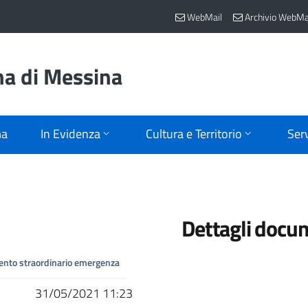
WebMail
Archivio WebMa
na di Messina
ma
In Evidenza
Cultura e Territorio
Serv
Dettagli docu
vento straordinario emergenza
31/05/2021 11:23