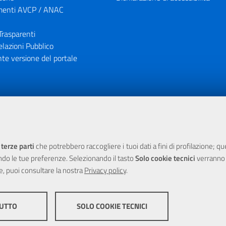
enti AVCP / ANAC
Trasparenti
elazioni Pubblico
te versione del portale
ione finanziaria dell'Unione Europea tramite i fondi del POR Sicil
 terze parti
che potrebbero raccogliere i tuoi dati a fini di profilazione; q
ndo le tue preferenze. Selezionando il tasto
Solo cookie tecnici
verranno r
e, puoi consultare la nostra
Privacy policy
.
TUTTO
SOLO COOKIE TECNICI
yright 2025 Città Metropolitana di Messina -
|
Credits
Impostazioni
COOKIE DI PROFILAZION