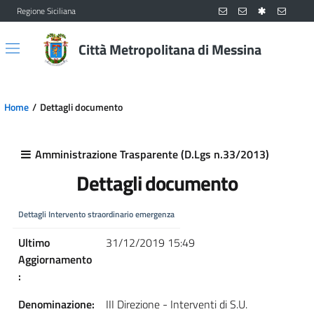
Regione Siciliana
Vai al contenuto principale
Vai al menu principale
Città Metropolitana di Messina
Home
Dettagli documento
Amministrazione Trasparente (D.Lgs n.33/2013)
Dettagli documento
Dettagli Intervento straordinario emergenza
Ultimo
31/12/2019 15:49
Aggiornamento
:
Denominazione:
III Direzione - Interventi di S.U.