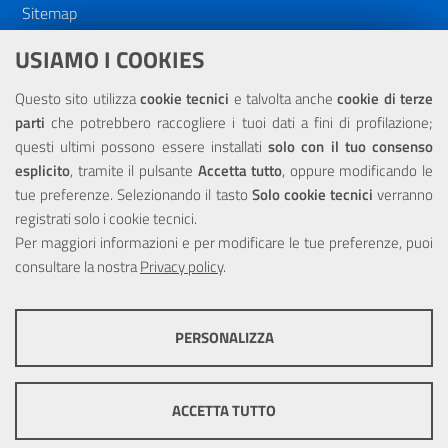
Sitemap
Dichiarazione di accessibilità
USIAMO I COOKIES
NOTE LEGALI
Questo sito utilizza
cookie tecnici
e talvolta anche
cookie di terze
parti
che potrebbero raccogliere i tuoi dati a fini di profilazione;
Privacy
questi ultimi possono essere installati
solo con il tuo consenso
esplicito
, tramite il pulsante
Accetta tutto
, oppure modificando le
tue preferenze. Selezionando il tasto
Solo cookie tecnici
verranno
registrati solo i cookie tecnici.
Per maggiori informazioni e per modificare le tue preferenze, puoi
Portale realizzato con la partecipazione finanziaria dell'Unione
consultare la nostra
Europea tramite i fondi del POR Sicilia 2000/2006 Misura 6.05 -
Privacy policy
.
Fondo FESR
PERSONALIZZA
COOKIE TECNICI
Questi cookie consentono la corretta navigazione del sito e la rendono
ACCETTA TUTTO
ottimale per ogni utente. Essi non raccolgono i tuoi dati e le tue
informazioni di navigazione per scopi di marketing e profilazione, e