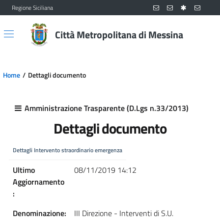
Regione Siciliana
Vai al contenuto principale
Vai al menu principale
Città Metropolitana di Messina
Home
Dettagli documento
Amministrazione Trasparente (D.Lgs n.33/2013)
Dettagli documento
Dettagli Intervento straordinario emergenza
Ultimo
08/11/2019 14:12
Aggiornamento
:
Denominazione:
III Direzione - Interventi di S.U.