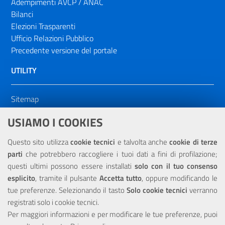
Adempimenti AVCP / ANAC
Bilanci
Elezioni Trasparenti
Ufficio Relazioni Pubblico
Precedente versione del portale
UTILITY
Sitemap
Dichiarazione di accessibilità
USIAMO I COOKIES
NOTE LEGALI
Questo sito utilizza
cookie tecnici
e talvolta anche
cookie di terze
parti
che potrebbero raccogliere i tuoi dati a fini di profilazione;
Privacy
questi ultimi possono essere installati
solo con il tuo consenso
esplicito
, tramite il pulsante
Accetta tutto
, oppure modificando le
tue preferenze. Selezionando il tasto
Solo cookie tecnici
verranno
registrati solo i cookie tecnici.
Per maggiori informazioni e per modificare le tue preferenze, puoi
Portale realizzato con la partecipazione finanziaria dell'Unione