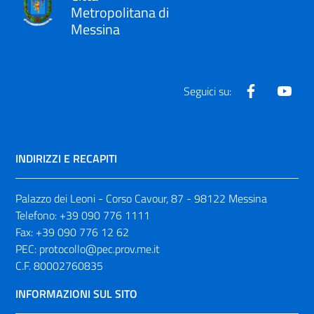
Metropolitana di
Messina
Facebook
Yout
Seguici su:
INDIRIZZI E RECAPITI
Palazzo dei Leoni - Corso Cavour, 87 - 98122 Messina
Telefono:
+39 090 776 1111
Fax:
+39 090 776 12 62
PEC:
protocollo@pec.prov.me.it
C.F. 80002760835
INFORMAZIONI SUL SITO