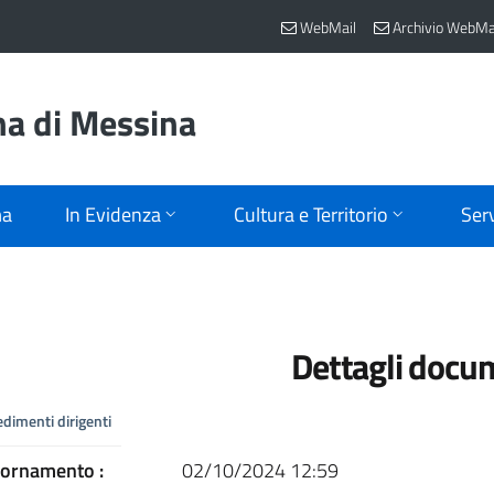
WebMail
Archivio WebMa
na di Messina
ma
In Evidenza
Cultura e Territorio
Serv
Dettagli docu
edimenti dirigenti
iornamento :
02/10/2024 12:59