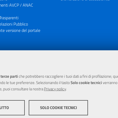
enti AVCP / ANAC
Trasparenti
elazioni Pubblico
te versione del portale
ione finanziaria dell'Unione Europea tramite i fondi del POR Sicil
 terze parti
che potrebbero raccogliere i tuoi dati a fini di profilazione; q
ndo le tue preferenze. Selezionando il tasto
Solo cookie tecnici
verranno r
e, puoi consultare la nostra
Privacy policy
.
TUTTO
SOLO COOKIE TECNICI
yright 2025 Città Metropolitana di Messina -
|
Credits
Impostazioni
COOKIE DI PROFILAZION