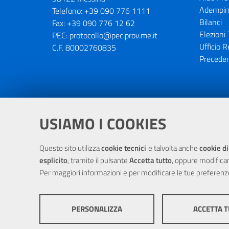
Adempim
Telefono:
+39 090 776 1111
Bilanci
Fax:
+39 090 776 12 62
Elezioni 
PEC:
protocollo@pec.prov.me.it
Ufficio R
C.F. 80002760835
Preceden
Portale realizzato con la partecipaz
USIAMO I COOKIES
Questo sito utilizza
cookie tecnici
e talvolta anche
cookie di
esplicito
, tramite il pulsante
Accetta tutto
, oppure modifica
Per maggiori informazioni e per modificare le tue preferenz
PERSONALIZZA
ACCETTA 
© Cop
COOKIE TECNICI