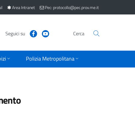
il
Area Intranet
Pec: protocollo@pec.prov.me.it
Seguici su
Cerca
izi
Polizia Metropolitana
mento