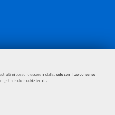
ia 2000/2006 Misura 6.05 - Fondo FESR
uesti ultimi possono essere installati
solo con il tuo consenso
egistrati solo i cookie tecnici.
 Cookie
E