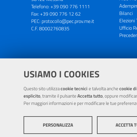
Adempim
Telefono:
+39 090 776 1111
Bilanci
Fax:
+39 090 776 12 62
Elezioni 
PEC:
protocollo@pec.prov.me.it
Ufficio R
C.F. 80002760835
Preceden
Portale realizzato con la partecipaz
USIAMO I COOKIES
Questo sito utilizza
cookie tecnici
e talvolta anche
cookie di
esplicito
, tramite il pulsante
Accetta tutto
, oppure modifica
Per maggiori informazioni e per modificare le tue preferenz
PERSONALIZZA
ACCETTA 
© Cop
COOKIE TECNICI