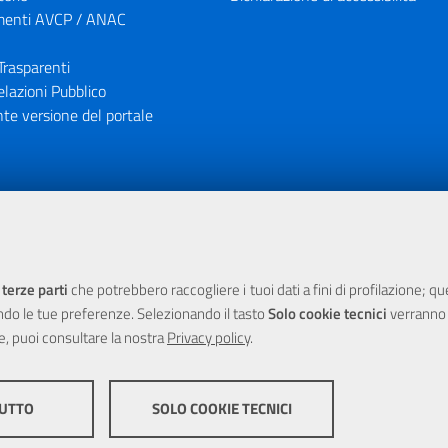
enti AVCP / ANAC
Trasparenti
elazioni Pubblico
te versione del portale
ione finanziaria dell'Unione Europea tramite i fondi del POR Sicil
 terze parti
che potrebbero raccogliere i tuoi dati a fini di profilazione; q
ndo le tue preferenze. Selezionando il tasto
Solo cookie tecnici
verranno r
e, puoi consultare la nostra
Privacy policy
.
TUTTO
SOLO COOKIE TECNICI
yright 2025 Città Metropolitana di Messina -
|
Credits
Impostazioni
COOKIE DI PROFILAZION