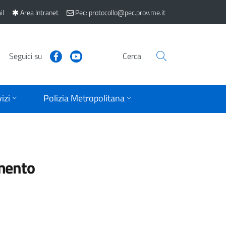
il
Area Intranet
Pec: protocollo@pec.prov.me.it
Seguici su
Cerca
izi
Polizia Metropolitana
mento