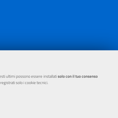
ia 2000/2006 Misura 6.05 - Fondo FESR
uesti ultimi possono essere installati
solo con il tuo consenso
egistrati solo i cookie tecnici.
 Cookie
E