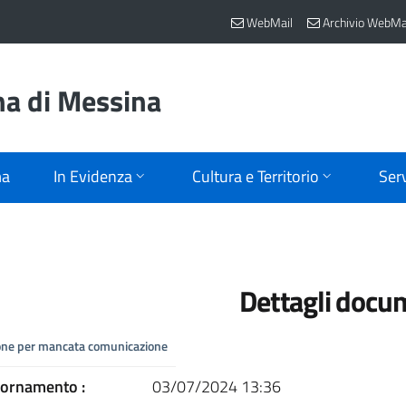
WebMail
Archivio WebMa
na di Messina
ma
In Evidenza
Cultura e Territorio
Serv
Dettagli docu
ione per mancata comunicazione
iornamento :
03/07/2024 13:36