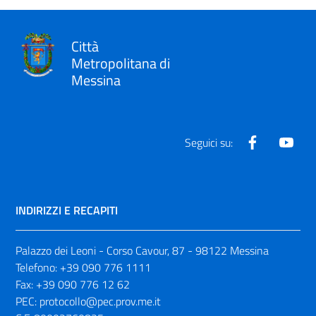
Città
Metropolitana di
Messina
Facebook
Yout
Seguici su:
INDIRIZZI E RECAPITI
Palazzo dei Leoni - Corso Cavour, 87 - 98122 Messina
Telefono:
+39 090 776 1111
Fax:
+39 090 776 12 62
PEC:
protocollo@pec.prov.me.it