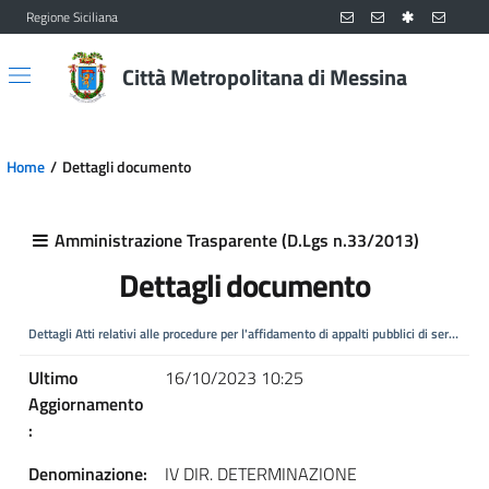
Regione Siciliana
Vai al contenuto principale
Vai al menu principale
Città Metropolitana di Messina
Home
Dettagli documento
Amministrazione Trasparente (D.Lgs n.33/2013)
Dettagli documento
Dettagli Atti relativi alle procedure per l'affidamento di appalti pubblici di servizi, f
Ultimo
16/10/2023 10:25
Aggiornamento
:
Denominazione:
IV DIR. DETERMINAZIONE