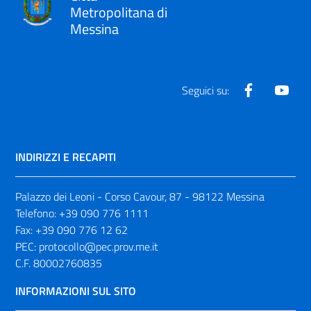
Metropolitana di
Messina
Facebook
Yout
Seguici su:
INDIRIZZI E RECAPITI
Palazzo dei Leoni - Corso Cavour, 87 - 98122 Messina
Telefono:
+39 090 776 1111
Fax:
+39 090 776 12 62
PEC:
protocollo@pec.prov.me.it
C.F. 80002760835
INFORMAZIONI SUL SITO