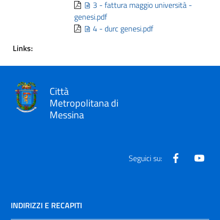
3 - fattura maggio università -
genesi.pdf
4 - durc genesi.pdf
Links:
Città
Metropolitana di
Messina
Facebook
Yout
Seguici su:
INDIRIZZI E RECAPITI