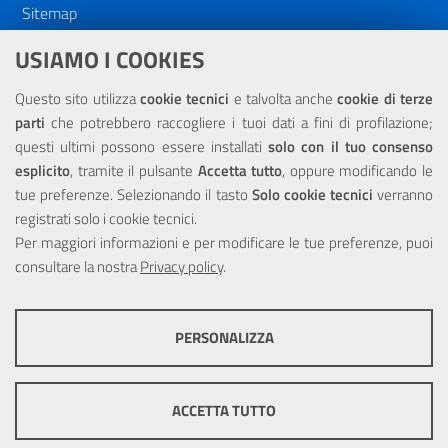
Sitemap
Dichiarazione di accessibilità
USIAMO I COOKIES
NOTE LEGALI
Questo sito utilizza
cookie tecnici
e talvolta anche
cookie di terze
parti
che potrebbero raccogliere i tuoi dati a fini di profilazione;
Privacy
questi ultimi possono essere installati
solo con il tuo consenso
esplicito
, tramite il pulsante
Accetta tutto
, oppure modificando le
tue preferenze. Selezionando il tasto
Solo cookie tecnici
verranno
registrati solo i cookie tecnici.
Per maggiori informazioni e per modificare le tue preferenze, puoi
Portale realizzato con la partecipazione finanziaria dell'Unione
consultare la nostra
Europea tramite i fondi del POR Sicilia 2000/2006 Misura 6.05 -
Privacy policy
.
Fondo FESR
PERSONALIZZA
COOKIE TECNICI
Questi cookie consentono la corretta navigazione del sito e la rendono
ACCETTA TUTTO
ottimale per ogni utente. Essi non raccolgono i tuoi dati e le tue
informazioni di navigazione per scopi di marketing e profilazione, e