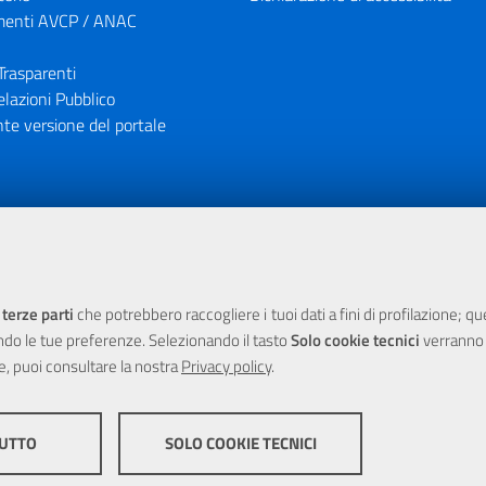
enti AVCP / ANAC
Trasparenti
elazioni Pubblico
te versione del portale
ione finanziaria dell'Unione Europea tramite i fondi del POR Sicil
 terze parti
che potrebbero raccogliere i tuoi dati a fini di profilazione; q
ndo le tue preferenze. Selezionando il tasto
Solo cookie tecnici
verranno r
e, puoi consultare la nostra
Privacy policy
.
TUTTO
SOLO COOKIE TECNICI
yright 2025 Città Metropolitana di Messina -
|
Credits
Impostazioni
COOKIE DI PROFILAZION