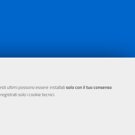
ia 2000/2006 Misura 6.05 - Fondo FESR
uesti ultimi possono essere installati
solo con il tuo consenso
egistrati solo i cookie tecnici.
 Cookie
E