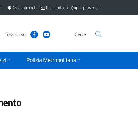
il
Area Intranet
Pec: protocollo@pec.prov.me.it
Seguici su
Cerca
izi
Polizia Metropolitana
mento