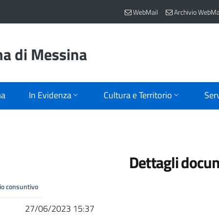
WebMail
Archivio WebMa
na di Messina
ma
In Evidenza
Cultura e Territorio
Serv
Dettagli docu
cio consuntivo
27/06/2023 15:37