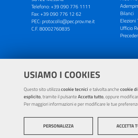
Adempim
Telefono:
+39 090 776 1111
Bilanci
Fax:
+39 090 776 12 62
Elezioni 
PEC:
protocollo@pec.prov.me.it
Ufficio R
C.F. 80002760835
Preceden
Portale realizzato con la partecipaz
USIAMO I COOKIES
Questo sito utilizza
cookie tecnici
e talvolta anche
cookie di
esplicito
, tramite il pulsante
Accetta tutto
, oppure modifica
Per maggiori informazioni e per modificare le tue preferenz
PERSONALIZZA
ACCETTA 
© Cop
COOKIE TECNICI