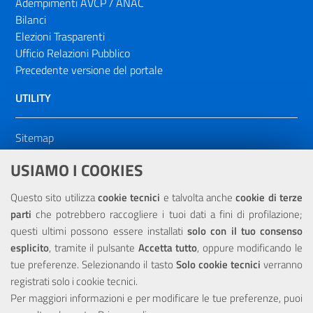
Adempimenti AVCP / ANAC
Bilanci
Elezioni Trasparenti
Ufficio Relazioni Pubblico
Precedente versione del portale
UTILITY
Sitemap
Dichiarazione di accessibilità
USIAMO I COOKIES
NOTE LEGALI
Questo sito utilizza
cookie tecnici
e talvolta anche
cookie di terze
parti
che potrebbero raccogliere i tuoi dati a fini di profilazione;
Privacy
questi ultimi possono essere installati
solo con il tuo consenso
esplicito
, tramite il pulsante
Accetta tutto
, oppure modificando le
tue preferenze. Selezionando il tasto
Solo cookie tecnici
verranno
registrati solo i cookie tecnici.
Per maggiori informazioni e per modificare le tue preferenze, puoi
Portale realizzato con la partecipazione finanziaria dell'Unione