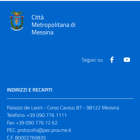
Città
Metropolitana di
Messina
Facebook
Yout
Seguici su:
INDIRIZZI E RECAPITI
Palazzo dei Leoni - Corso Cavour, 87 - 98122 Messina
Telefono:
+39 090 776 1111
Fax:
+39 090 776 12 62
PEC:
protocollo@pec.prov.me.it
C.F. 80002760835