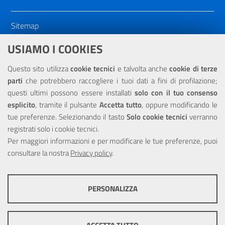
Sitemap
Dichiarazione di accessibilità
USIAMO I COOKIES
NOTE LEGALI
Questo sito utilizza
cookie tecnici
e talvolta anche
cookie di terze
parti
che potrebbero raccogliere i tuoi dati a fini di profilazione;
Privacy
questi ultimi possono essere installati
solo con il tuo consenso
esplicito
, tramite il pulsante
Accetta tutto
, oppure modificando le
tue preferenze. Selezionando il tasto
Solo cookie tecnici
verranno
registrati solo i cookie tecnici.
Per maggiori informazioni e per modificare le tue preferenze, puoi
Portale realizzato con la partecipazione finanziaria dell'Unione
consultare la nostra
Europea tramite i fondi del POR Sicilia 2000/2006 Misura 6.05 -
Privacy policy
.
Fondo FESR
PERSONALIZZA
COOKIE TECNICI
Questi cookie consentono la corretta navigazione del sito e la rendono