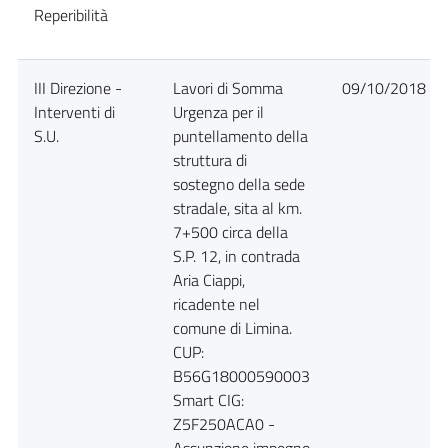
Reperibilità
III Direzione -
Lavori di Somma
09/10/2018
Interventi di
Urgenza per il
S.U.
puntellamento della
struttura di
sostegno della sede
stradale, sita al km.
7+500 circa della
S.P. 12, in contrada
Aria Ciappi,
ricadente nel
comune di Limina.
CUP:
B56G18000590003
Smart CIG:
Z5F250ACA0 -