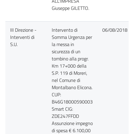
ALL'IMPRESA
Giuseppe GILETTO.
III Direzione -
Intervento di
06/08/2018
Interventi di
Somma Urgenza per
S.U.
la messa in
sicurezza di un
tombino alla progr.
Km 17+000 della
S.P. 119 di Moreri,
nel Comune di
Montalbano Elicona.
CUP:
B46G18000590003
Smart CIG:
ZDE247FFDD
Assunzione impegno
di spesa € 6.100,00