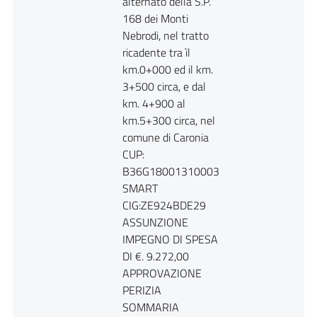
alternato della S.P.
168 dei Monti
Nebrodi, nel tratto
ricadente tra ìl
km.0+000 ed il km.
3+500 circa, e dal
km. 4+900 al
km.5+300 circa, nel
comune di Caronia
CUP:
B36G18001310003
SMART
CIG:ZE924BDE29
ASSUNZIONE
IMPEGNO DI SPESA
DI €. 9.272,00
APPROVAZIONE
PERIZIA
SOMMARIA