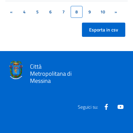
«
4
5
6
7
8
9
10
»
(current)
Città
Metropolitana di
Messina
Facebook
Yout
Seguici su: