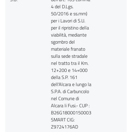
4 del D.Lgs.
50/2016 e ss.mm)
per i Lavori di S.U.
per il ripristino della
viabilità, mediante
sgombro del
materiale franato
sulla sede stradale
nel tratto tra il Km.
12+200 e 14+000
della S.P. 161
dell'Alcara e lungo la
S.P.A. di Carbuncolo
nel Comune di
Alcara li Fusi.- CUP :
B26G18000150003
SMART CIG:
Z9724176AD