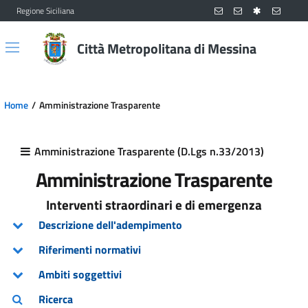
Regione Siciliana
Vai al contenuto principale
Vai al menu principale
Città Metropolitana di Messina
Home
Amministrazione Trasparente
Amministrazione Trasparente (D.Lgs n.33/2013)
Amministrazione Trasparente
Interventi straordinari e di emergenza
Descrizione dell'adempimento
Riferimenti normativi
Ambiti soggettivi
Ricerca