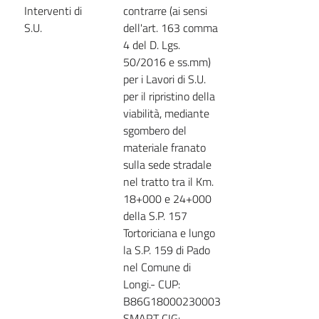
Interventi di
contrarre (ai sensi
S.U.
dell'art. 163 comma
4 del D. Lgs.
50/2016 e ss.mm)
per i Lavori di S.U.
per il ripristino della
viabilità, mediante
sgombero del
materiale franato
sulla sede stradale
nel tratto tra il Km.
18+000 e 24+000
della S.P. 157
Tortoriciana e lungo
la S.P. 159 di Pado
nel Comune di
Longi.- CUP:
B86G18000230003
SMART CIG: