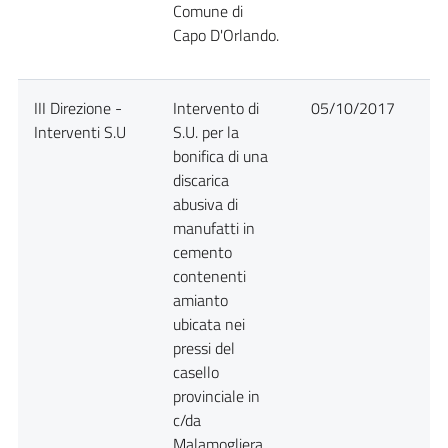
Comune di
Capo D'Orlando.
III Direzione -
Intervento di
05/10/2017
D
Interventi S.U
S.U. per la
bonifica di una
discarica
abusiva di
manufatti in
cemento
contenenti
amianto
ubicata nei
pressi del
casello
provinciale in
c/da
Malamogliera,