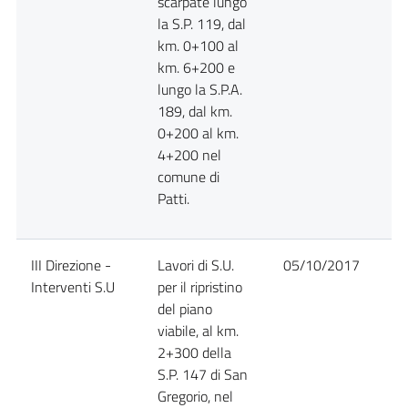
scarpate lungo
la S.P. 119, dal
km. 0+100 al
km. 6+200 e
lungo la S.P.A.
189, dal km.
0+200 al km.
4+200 nel
comune di
Patti.
III Direzione -
Lavori di S.U.
05/10/2017
D
Interventi S.U
per il ripristino
del piano
viabile, al km.
2+300 della
S.P. 147 di San
Gregorio, nel