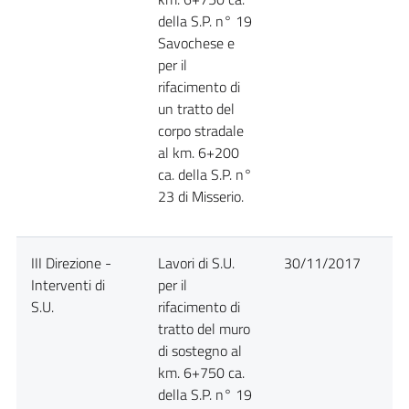
della S.P. n° 19
Savochese e
per il
rifacimento di
un tratto del
corpo stradale
al km. 6+200
ca. della S.P. n°
23 di Misserio.
III Direzione -
Lavori di S.U.
30/11/2017
D
Interventi di
per il
S.U.
rifacimento di
tratto del muro
di sostegno al
km. 6+750 ca.
della S.P. n° 19