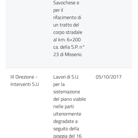
Savochese e
per il
rifacimento di
un tratto del
corpo stradale
al km. 6+200
ca. della S.P. n°
23 di Misserio.
III Direzione -
Lavori di S.U.
05/10/2017
D
Interventi S.U
per la
sistemazione
del piano viabile
nelle parti
ulteriormente
degradate a
seguito della
pioggia del 16