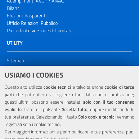
Adempimenti AVCP / ANAC
Bilanci
Elezioni Trasparenti
Ufficio Relazioni Pubblico
Precedente versione del portale
UTILITY
Sitemap
Dichiarazione di accessibilità
USIAMO I COOKIES
NOTE LEGALI
Questo sito utilizza
cookie tecnici
e talvolta anche
cookie di terze
parti
che potrebbero raccogliere i tuoi dati a fini di profilazione;
Privacy
questi ultimi possono essere installati
solo con il tuo consenso
esplicito
, tramite il pulsante
Accetta tutto
, oppure modificando le
tue preferenze. Selezionando il tasto
Solo cookie tecnici
verranno
registrati solo i cookie tecnici.
Per maggiori informazioni e per modificare le tue preferenze, puoi
Portale realizzato con la partecipazione finanziaria dell'Unione