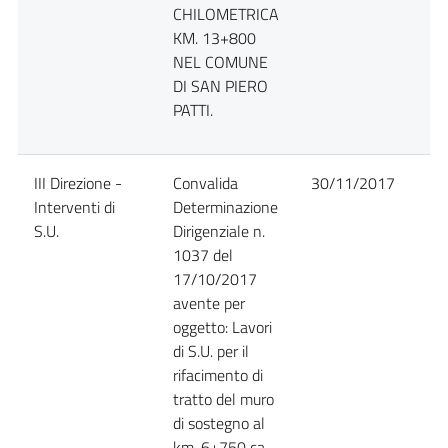
CHILOMETRICA
KM. 13+800
NEL COMUNE
DI SAN PIERO
PATTI.
III Direzione -
Convalida
30/11/2017
D
Interventi di
Determinazione
S.U.
Dirigenziale n.
1037 del
17/10/2017
avente per
oggetto: Lavori
di S.U. per il
rifacimento di
tratto del muro
di sostegno al
km. 6+750 ca.