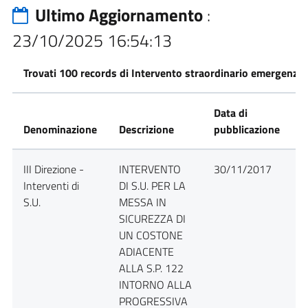
Ultimo Aggiornamento
:
23/10/2025 16:54:13
Trovati 100 records di Intervento straordinario emergenza
Data di
Denominazione
Descrizione
pubblicazione
D
III Direzione -
INTERVENTO
30/11/2017
D
Interventi di
DI S.U. PER LA
S.U.
MESSA IN
SICUREZZA DI
UN COSTONE
ADIACENTE
ALLA S.P. 122
INTORNO ALLA
PROGRESSIVA