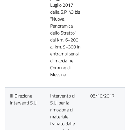
Luglio 2017
della S.P. 43 bis
"Nuova
Panoramica
dello Stretto"
dal km. 6+200
al km. 9+300 in
entrambi sensi
di marcia nel
Comune di
Messina.
III Direzione -
Intervento di
05/10/2017
D
Interventi S.U
S.U. per la
rimozione di
materiale
franato dalle