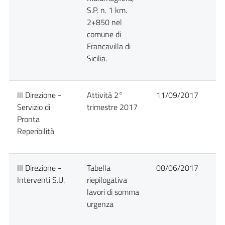
S.P. n. 1 km.
2+850 nel
comune di
Francavilla di
Sicilia.
III Direzione -
Attività 2°
11/09/2017
D
Servizio di
trimestre 2017
Pronta
Reperibilità
III Direzione -
Tabella
08/06/2017
D
Interventi S.U.
riepilogativa
lavori di somma
urgenza