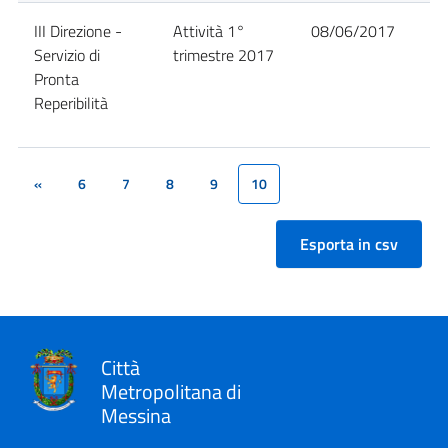
III Direzione -
Attività 1°
08/06/2017
D
Servizio di
trimestre 2017
Pronta
Reperibilità
«
6
7
8
9
10
(current)
Città
Metropolitana di
Messina