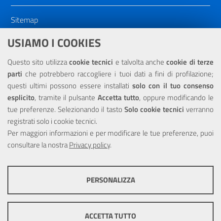
Sitemap
Dichiarazione di accessibilità
USIAMO I COOKIES
NOTE LEGALI
Questo sito utilizza
cookie tecnici
e talvolta anche
cookie di terze
parti
che potrebbero raccogliere i tuoi dati a fini di profilazione;
Privacy
questi ultimi possono essere installati
solo con il tuo consenso
esplicito
, tramite il pulsante
Accetta tutto
, oppure modificando le
tue preferenze. Selezionando il tasto
Solo cookie tecnici
verranno
registrati solo i cookie tecnici.
Per maggiori informazioni e per modificare le tue preferenze, puoi
Portale realizzato con la partecipazione finanziaria dell'Unione
consultare la nostra
Europea tramite i fondi del POR Sicilia 2000/2006 Misura 6.05 -
Privacy policy
.
Fondo FESR
PERSONALIZZA
COOKIE TECNICI
Questi cookie consentono la corretta navigazione del sito e la rendono
ACCETTA TUTTO
ottimale per ogni utente. Essi non raccolgono i tuoi dati e le tue