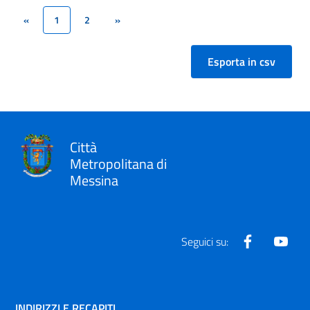
«
1
2
»
(current)
Città
Metropolitana di
Messina
Facebook
Yout
Seguici su:
INDIRIZZI E RECAPITI