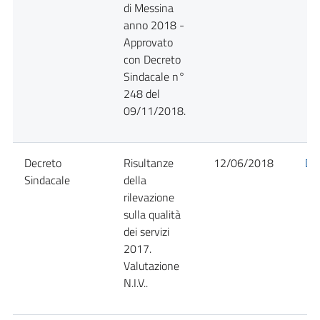
di Messina
anno 2018 -
Approvato
con Decreto
Sindacale n°
248 del
09/11/2018.
Decreto
Risultanze
12/06/2018
Det
Sindacale
della
rilevazione
sulla qualità
dei servizi
2017.
Valutazione
N.I.V..