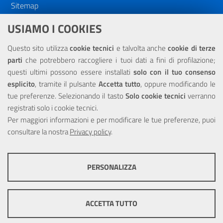
Sitemap
Dichiarazione di accessibilità
USIAMO I COOKIES
NOTE LEGALI
Questo sito utilizza
cookie tecnici
e talvolta anche
cookie di terze
parti
che potrebbero raccogliere i tuoi dati a fini di profilazione;
Privacy
questi ultimi possono essere installati
solo con il tuo consenso
esplicito
, tramite il pulsante
Accetta tutto
, oppure modificando le
tue preferenze. Selezionando il tasto
Solo cookie tecnici
verranno
registrati solo i cookie tecnici.
Per maggiori informazioni e per modificare le tue preferenze, puoi
Portale realizzato con la partecipazione finanziaria dell'Unione
consultare la nostra
Europea tramite i fondi del POR Sicilia 2000/2006 Misura 6.05 -
Privacy policy
.
Fondo FESR
PERSONALIZZA
COOKIE TECNICI
Questi cookie consentono la corretta navigazione del sito e la rendono
ACCETTA TUTTO
ottimale per ogni utente. Essi non raccolgono i tuoi dati e le tue
informazioni di navigazione per scopi di marketing e profilazione, e