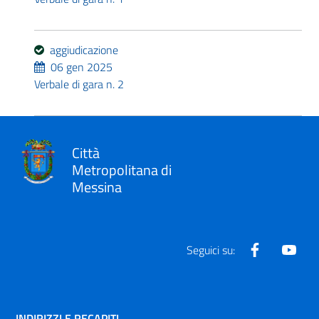
aggiudicazione
06 gen 2025
Verbale di gara n. 2
Città
Metropolitana di
Messina
Facebook
Yout
Seguici su:
INDIRIZZI E RECAPITI