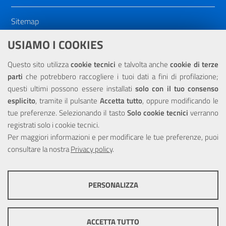
Sitemap
Dichiarazione di accessibilità
USIAMO I COOKIES
NOTE LEGALI
Questo sito utilizza
cookie tecnici
e talvolta anche
cookie di terze
parti
che potrebbero raccogliere i tuoi dati a fini di profilazione;
Privacy
questi ultimi possono essere installati
solo con il tuo consenso
esplicito
, tramite il pulsante
Accetta tutto
, oppure modificando le
tue preferenze. Selezionando il tasto
Solo cookie tecnici
verranno
registrati solo i cookie tecnici.
Per maggiori informazioni e per modificare le tue preferenze, puoi
Portale realizzato con la partecipazione finanziaria dell'Unione
consultare la nostra
Europea tramite i fondi del POR Sicilia 2000/2006 Misura 6.05 -
Privacy policy
.
Fondo FESR
PERSONALIZZA
COOKIE TECNICI
Questi cookie consentono la corretta navigazione del sito e la rendono
ACCETTA TUTTO
ottimale per ogni utente. Essi non raccolgono i tuoi dati e le tue