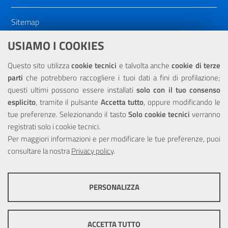
Sitemap
Dichiarazione di accessibilità
USIAMO I COOKIES
NOTE LEGALI
Questo sito utilizza
cookie tecnici
e talvolta anche
cookie di terze
parti
che potrebbero raccogliere i tuoi dati a fini di profilazione;
Privacy
questi ultimi possono essere installati
solo con il tuo consenso
esplicito
, tramite il pulsante
Accetta tutto
, oppure modificando le
tue preferenze. Selezionando il tasto
Solo cookie tecnici
verranno
registrati solo i cookie tecnici.
Per maggiori informazioni e per modificare le tue preferenze, puoi
Portale realizzato con la partecipazione finanziaria dell'Unione
consultare la nostra
Europea tramite i fondi del POR Sicilia 2000/2006 Misura 6.05 -
Privacy policy
.
Fondo FESR
PERSONALIZZA
COOKIE TECNICI
Questi cookie consentono la corretta navigazione del sito e la rendono
ACCETTA TUTTO
ottimale per ogni utente. Essi non raccolgono i tuoi dati e le tue