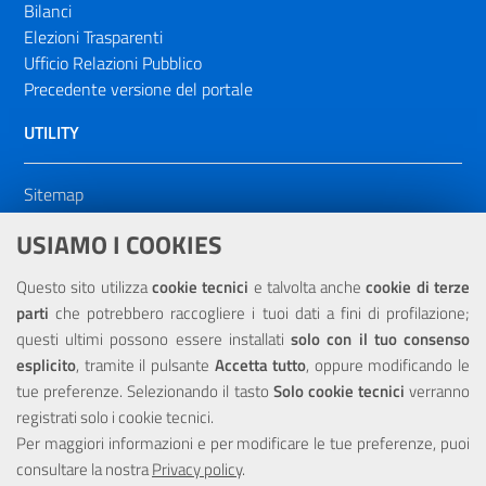
Bilanci
Elezioni Trasparenti
Ufficio Relazioni Pubblico
Precedente versione del portale
UTILITY
Sitemap
Dichiarazione di accessibilità
USIAMO I COOKIES
NOTE LEGALI
Questo sito utilizza
cookie tecnici
e talvolta anche
cookie di terze
parti
che potrebbero raccogliere i tuoi dati a fini di profilazione;
Privacy
questi ultimi possono essere installati
solo con il tuo consenso
esplicito
, tramite il pulsante
Accetta tutto
, oppure modificando le
tue preferenze. Selezionando il tasto
Solo cookie tecnici
verranno
registrati solo i cookie tecnici.
Per maggiori informazioni e per modificare le tue preferenze, puoi
Portale realizzato con la partecipazione finanziaria dell'Unione
consultare la nostra
Privacy policy
.
Europea tramite i fondi del POR Sicilia 2000/2006 Misura 6.05 -