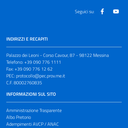
Facebook
Yout
Seguici su:
INDIRIZZI E RECAPITI
Palazzo dei Leoni - Corso Cavour, 87 - 98122 Messina
Telefono:
+39 090 776 1111
Fax:
+39 090 776 12 62
PEC:
protocollo@pec.prov.me.it
C.F. 80002760835
INFORMAZIONI SUL SITO
Amministrazione Trasparente
Albo Pretorio
Adempimenti AVCP / ANAC