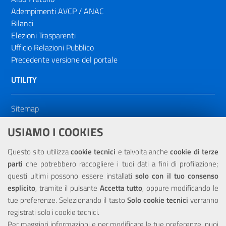
Adempimenti AVCP / ANAC
Bilanci
Elezioni Trasparenti
Ufficio Relazioni Pubblico
Precedente versione del portale
UTILITY
Sitemap
Dichiarazione di accessibilità
USIAMO I COOKIES
NOTE LEGALI
Questo sito utilizza
cookie tecnici
e talvolta anche
cookie di terze
parti
che potrebbero raccogliere i tuoi dati a fini di profilazione;
Privacy
questi ultimi possono essere installati
solo con il tuo consenso
esplicito
, tramite il pulsante
Accetta tutto
, oppure modificando le
tue preferenze. Selezionando il tasto
Solo cookie tecnici
verranno
registrati solo i cookie tecnici.
Per maggiori informazioni e per modificare le tue preferenze, puoi
Portale realizzato con la partecipazione finanziaria dell'Unione