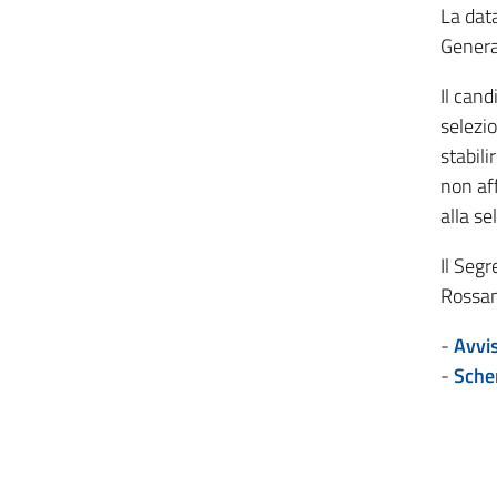
La data
Genera
Il cand
selezio
stabili
non aff
alla se
Il Segr
Rossan
-
Avvi
-
Sche