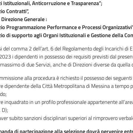
zi Istituzionali, Anticorruzione e Trasparenza”;
io Contratti”,
a Direzione Generale :
zio Programmazione Performance e Processi Organizzativi”
zio di supporto agli Organi Istituzionali e Gestione della Co
i del comma 2 dell’art. 6 del Regolamento degli Incarichi di El
023 i dipendenti in possesso dei requisiti previsti dal presen
 massimo di due Servizi, anche di Direzioni diverse da quella
mmissione alla procedura è richiesto il possesso dei seguenti r
re dipendente della Città Metropolitana di Messina a tempo p
do;
e inquadrato in un profilo professionale appartenente all’area
. D);
ver subito sanzioni disciplinari superiori al rimprovero verbal
anda di partecipazione alla selezione dovrà pervenire entr