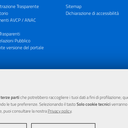
razione Trasparente
Sitemap
torio
Dichiarazione di accessibilità
enti AVCP / ANAC
Trasparenti
elazioni Pubblico
te versione del portale
ione finanziaria dell'Unione Europea tramite i fondi del POR Sicil
 terze parti
che potrebbero raccogliere i tuoi dati a fini di profilazione; q
ndo le tue preferenze. Selezionando il tasto
Solo cookie tecnici
verranno r
e, puoi consultare la nostra
Privacy policy
.