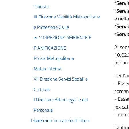
“Servi
Tributari
“Serviz
III Direzione Viabilità Metropolitana
e nell
“Servi
e Protezione Civile
“Servi
ex V DIREZIONE AMBIENTE E
Ai sens
PIANIFICAZIONE
10.02.2
Polizia Metropolitana
per un
Mutua Interna
Per l’a
VII Direzione Servizi Sociali e
- Esse
Culturali
coman
- Esser
I Direzione Affari Legali e del
(ex cat
Personale
- non a
Disposizioni in materia di Liberi
La dom