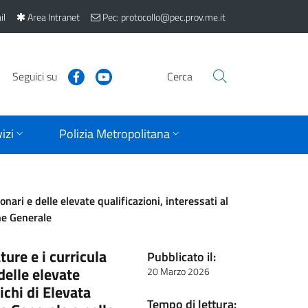
il
Area Intranet
Pec: protocollo@pec.prov.me.it
Seguici su
Cerca
izi
Polizia Metropolitana
nari e delle elevate qualificazioni, interessati al
one Generale
ture e i curricula
Pubblicato il:
delle elevate
20 Marzo 2026
ichi di Elevata
Tempo di lettura: