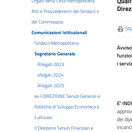
Quali
Organi della Città Metropolitana
Direz
Atti e Provvedimenti del Sindaco e
del Commissario
St
Comunicazioni Istituzionali
Sindaco Metropolitano
Avviso
Segretario Generale
funzion
i serv
Allegati 2023
allegati 2024
Allegati 2025
ex I DIREZIONE Servizi Generali e
E’ IND
Politiche di Sviluppo Economico e
approva
Culturale
dei dip
incaric
II Direzione Servizi Finanziari e