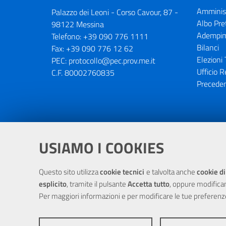
Amminist
Palazzo dei Leoni - Corso Cavour, 87 -
Albo Pre
98122 Messina
Adempim
Telefono:
+39 090 776 1111
Bilanci
Fax:
+39 090 776 12 62
Elezioni 
PEC:
protocollo@pec.prov.me.it
Ufficio R
C.F. 80002760835
Preceden
Portale realizzato con la partecipaz
USIAMO I COOKIES
Questo sito utilizza
cookie tecnici
e talvolta anche
cookie di
esplicito
, tramite il pulsante
Accetta tutto
, oppure modifica
Per maggiori informazioni e per modificare le tue preferenz