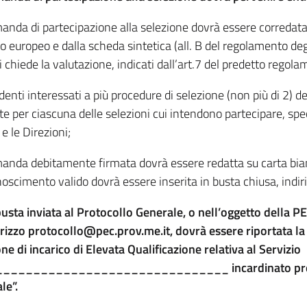
anda di partecipazione alla selezione dovrà essere corredata
 europeo e dalla scheda sintetica (all. B del regolamento degli
si chiede la valutazione, indicati dall’art.7 del predetto regol
ndenti interessati a più procedure di selezione (non più di 2
te per ciascuna delle selezioni cui intendono partecipare, spe
 e le Direzioni;
anda debitamente firmata dovrà essere redatta su carta bia
noscimento valido dovrà essere inserita in busta chiusa, indir
busta inviata al Protocollo Generale, o nell’oggetto della PE
dirizzo protocollo@pec.prov.me.it, dovrà essere riportata l
ne di incarico di Elevata Qualificazione relativa al Servizio
______________________________ incardinato presso 
le”.