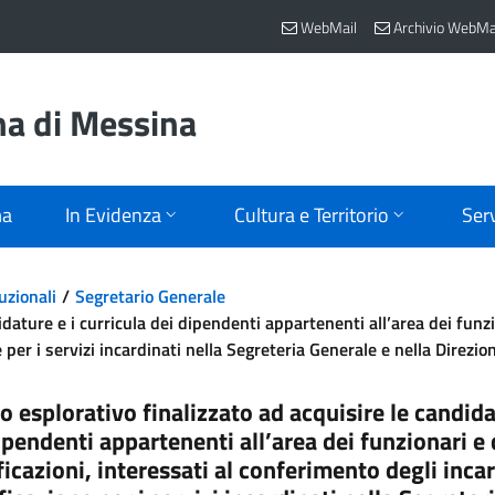
WebMail
Archivio WebMa
na di Messina
ma
In Evidenza
Cultura e Territorio
Serv
uzionali
Segretario Generale
dature e i curricula dei dipendenti appartenenti all’area dei funzio
 per i servizi incardinati nella Segreteria Generale e nella Direzi
o esplorativo finalizzato ad acquisire le candida
ipendenti appartenenti all’area dei funzionari e 
ficazioni, interessati al conferimento degli incar