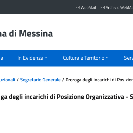
WebMail
Archivio WebMa
na di Messina
ma
In Evidenza
Cultura e Territorio
Serv
uzionali
Segretario Generale
Proroga degli incarichi di Posizi
ga degli incarichi di Posizione Organizzativa - 