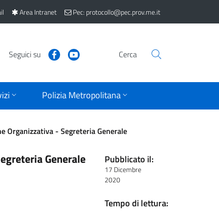
il
Area Intranet
Pec: protocollo@pec.prov.me.it
Seguici su
Cerca
izi
Polizia Metropolitana
one Organizzativa - Segreteria Generale
Segreteria Generale
Pubblicato il:
17 Dicembre
2020
Tempo di lettura: