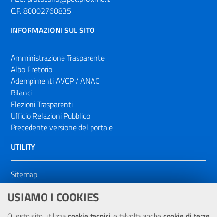
C.F. 80002760835
INFORMAZIONI SUL SITO
Amministrazione Trasparente
Albo Pretorio
Adempimenti AVCP / ANAC
Bilanci
Elezioni Trasparenti
Ufficio Relazioni Pubblico
Precedente versione del portale
UTILITY
Sitemap
Dichiarazione di accessibilità
USIAMO I COOKIES
NOTE LEGALI
Questo sito utilizza
cookie tecnici
e talvolta anche
cookie di terze