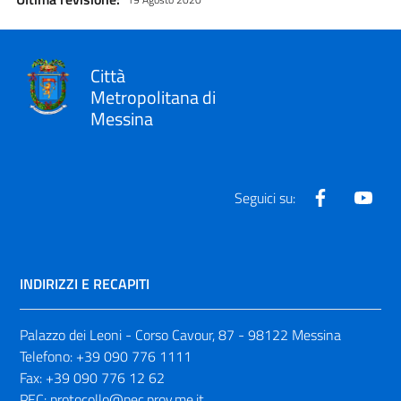
Città
Metropolitana di
Messina
Facebook
Yout
Seguici su:
INDIRIZZI E RECAPITI
Palazzo dei Leoni - Corso Cavour, 87 - 98122 Messina
Telefono:
+39 090 776 1111
Fax:
+39 090 776 12 62
PEC:
protocollo@pec.prov.me.it