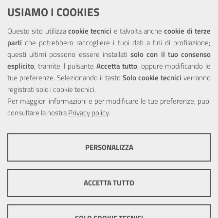
Dichiarazione di accessibilità
USIAMO I COOKIES
NOTE LEGALI
Questo sito utilizza
cookie tecnici
e talvolta anche
cookie di terze
parti
che potrebbero raccogliere i tuoi dati a fini di profilazione;
Privacy
questi ultimi possono essere installati
solo con il tuo consenso
esplicito
, tramite il pulsante
Accetta tutto
, oppure modificando le
tue preferenze. Selezionando il tasto
Solo cookie tecnici
verranno
registrati solo i cookie tecnici.
Per maggiori informazioni e per modificare le tue preferenze, puoi
Portale realizzato con la partecipazione finanziaria dell'Unione
consultare la nostra
Privacy policy
.
Europea tramite i fondi del POR Sicilia 2000/2006 Misura 6.05 -
Fondo FESR
PERSONALIZZA
COOKIE TECNICI
Questi cookie consentono la corretta navigazione del sito e la rendono
ACCETTA TUTTO
ottimale per ogni utente. Essi non raccolgono i tuoi dati e le tue
informazioni di navigazione per scopi di marketing e profilazione, e
pertanto possono essere utilizzati senza bisogno di acquisire il tuo
© Copyright 2025 Città Metropolitana di Messina -
Credits
|
consenso.