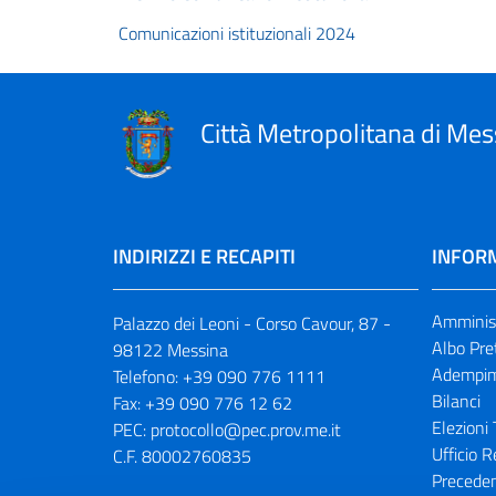
Comunicazioni istituzionali 2024
Città Metropolitana di Mes
INDIRIZZI E RECAPITI
INFORM
Amminist
Palazzo dei Leoni - Corso Cavour, 87 -
Albo Pre
98122 Messina
Adempim
Telefono:
+39 090 776 1111
Bilanci
Fax:
+39 090 776 12 62
Elezioni 
PEC:
protocollo@pec.prov.me.it
Ufficio R
C.F. 80002760835
Preceden