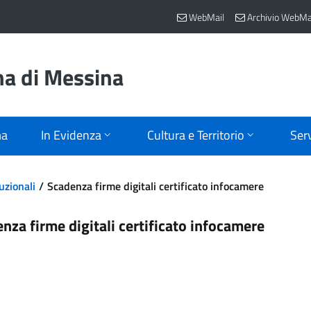
WebMail
Archivio WebMa
na di Messina
ma
In Evidenza
Cultura e Territorio
Serv
uzionali
Scadenza firme digitali certificato infocamere
nza firme digitali certificato infocamere