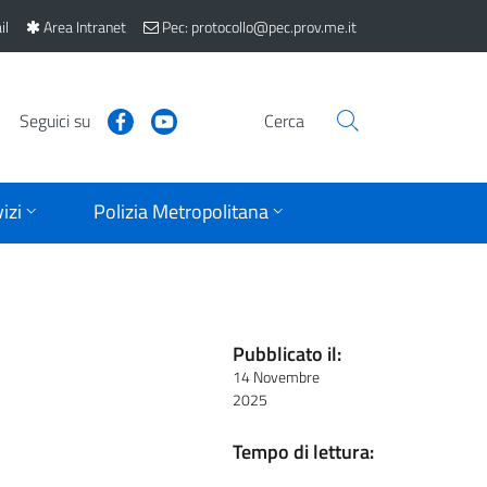
il
Area Intranet
Pec: protocollo@pec.prov.me.it
Seguici su
Cerca
izi
Polizia Metropolitana
Pubblicato il:
14 Novembre
2025
Tempo di lettura: