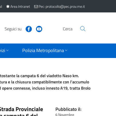
il
Area Intranet
Pec: protocollo@pec.prov.me.it
Seguici su
Cerca
izi
Polizia Metropolitana
ottostante la campata 6 del viadotto Naso km.
tura e la chiusura compatibilmente con l’accumulo
 ed opere connesse, incluso innesto A19, tratta Brolo
 Strada Provinciale
Pubblicato il:
la campata 6 del
6 Novembre