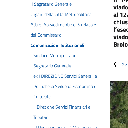
Il Segretario Generale
viado
al 12
Organi della Città Metropolitana
chius
Atti e Provvedimenti del Sindaco e
l’ese
del Commissario
viado
Brolo
Comunicazioni Istituzionali
Sindaco Metropolitano
St
Segretario Generale
ex I DIREZIONE Servizi Generali e
Politiche di Sviluppo Economico e
Culturale
II Direzione Servizi Finanziari e
Tributari
III Direzione Viabilità Metropolitana