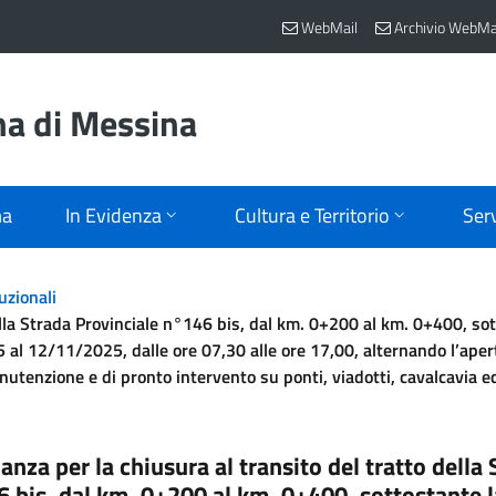
WebMail
Archivio WebMa
na di Messina
ma
In Evidenza
Cultura e Territorio
Serv
uzionali
della Strada Provinciale n°146 bis, dal km. 0+200 al km. 0+400, s
l 12/11/2025, dalle ore 07,30 alle ore 17,00, alternando l’aper
manutenzione e di pronto intervento su ponti, viadotti, cavalcavia
anza per la chiusura al transito del tratto della
 bis, dal km. 0+200 al km. 0+400, sottostante 