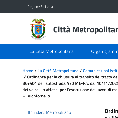
Vai al contenuto principale
Vai al menu principale
Regione Siciliana
Città Metropolita
La Città Metropolitana
Organigram
Home
La Città Metropolitana
Comunicazioni Istit
Ordinanza per la chiusura al transito del tratto 
86+401 dell’autostrada A20 ME-PA, dal 10/11/2025 a
dei veicoli in attesa, per l’esecuzione dei lavori di 
– Buonfornello
Ordin
Il Sindaco Metropolitano
n°146