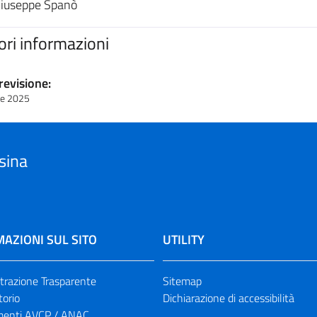
Giuseppe Spanò
iori informazioni
revisione:
re 2025
sina
AZIONI SUL SITO
UTILITY
razione Trasparente
Sitemap
torio
Dichiarazione di accessibilità
enti AVCP / ANAC