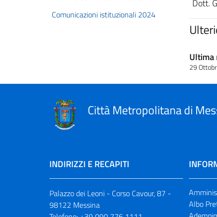
Dott. 
Comunicazioni istituzionali 2024
Ulter
Ultima 
29 Ottob
Città Metropolitana di Mes
INDIRIZZI E RECAPITI
INFORM
Amminist
Palazzo dei Leoni - Corso Cavour, 87 -
Albo Pre
98122 Messina
Adempim
Telefono:
+39 090 776 1111