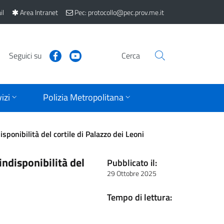
il
Area Intranet
Pec: protocollo@pec.prov.me.it
Seguici su
Cerca
izi
Polizia Metropolitana
sponibilità del cortile di Palazzo dei Leoni
ndisponibilità del
Pubblicato il:
29 Ottobre 2025
Tempo di lettura: