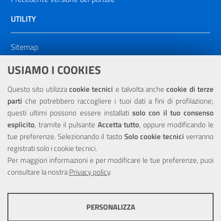
UTILITY
Sitemap
Dichiarazione di accessibilità
USIAMO I COOKIES
NOTE LEGALI
Questo sito utilizza
cookie tecnici
e talvolta anche
cookie di terze
parti
che potrebbero raccogliere i tuoi dati a fini di profilazione;
Privacy
questi ultimi possono essere installati
solo con il tuo consenso
esplicito
, tramite il pulsante
Accetta tutto
, oppure modificando le
tue preferenze. Selezionando il tasto
Solo cookie tecnici
verranno
registrati solo i cookie tecnici.
Per maggiori informazioni e per modificare le tue preferenze, puoi
Portale realizzato con la partecipazione finanziaria dell'Unione
consultare la nostra
Europea tramite i fondi del POR Sicilia 2000/2006 Misura 6.05 -
Privacy policy
.
Fondo FESR
PERSONALIZZA
COOKIE TECNICI