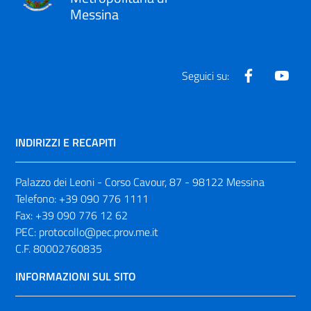
Messina
Facebook
Yout
Seguici su:
INDIRIZZI E RECAPITI
Palazzo dei Leoni - Corso Cavour, 87 - 98122 Messina
Telefono:
+39 090 776 1111
Fax:
+39 090 776 12 62
PEC:
protocollo@pec.prov.me.it
C.F. 80002760835
INFORMAZIONI SUL SITO