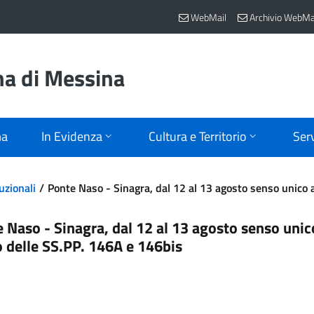
WebMail
Archivio WebMa
na di Messina
ma
In Evidenza
Cultura e Territorio
Serv
uzionali
Ponte Naso - Sinagra, dal 12 al 13 agosto senso unico 
 Naso - Sinagra, dal 12 al 13 agosto senso unic
o delle SS.PP. 146A e 146bis