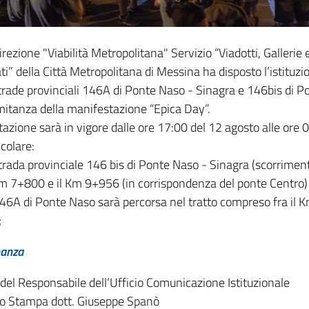
Direzione "Viabilità Metropolitana" Servizio “Viadotti, Galler
ti” della Città Metropolitana di Messina ha disposto l’istitu
strade provinciali 146A di Ponte Naso - Sinagra e 146bis di P
itanza della manifestazione “Epica Day”.
tazione sarà in vigore dalle ore 17:00 del 12 agosto alle ore 
icolare:
strada provinciale 146 bis di Ponte Naso - Sinagra (scorrimen
 Km 7+800 e il Km 9+956 (in corrispondenza del ponte Centro)
146A di Ponte Naso sarà percorsa nel tratto compreso fra il
;
nanza
 del Responsabile dell’Ufficio Comunicazione Istituzionale
o Stampa dott. Giuseppe Spanò