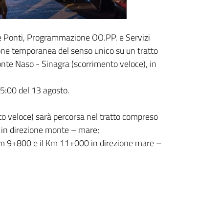
ie e Ponti, Programmazione OO.PP. e Servizi
zione temporanea del senso unico su un tratto
onte Naso - Sinagra (scorrimento veloce), in
05:00 del 13 agosto.
to veloce) sarà percorsa nel tratto compreso
 in direzione monte – mare;
 Km 9+800 e il Km 11+000 in direzione mare –