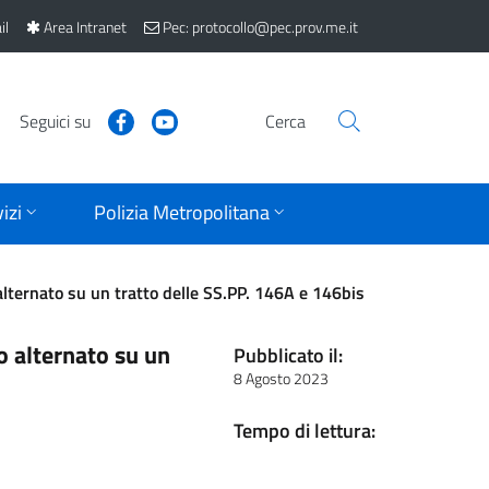
il
Area Intranet
Pec: protocollo@pec.prov.me.it
Seguici su
Cerca
izi
Polizia Metropolitana
alternato su un tratto delle SS.PP. 146A e 146bis
o alternato su un
Pubblicato il:
8 Agosto 2023
Tempo di lettura: