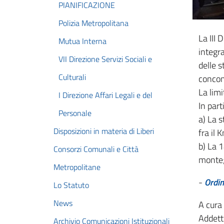
PIANIFICAZIONE
Polizia Metropolitana
La III 
Mutua Interna
integra
VII Direzione Servizi Sociali e
delle 
Culturali
concom
La limi
I Direzione Affari Legali e del
In part
Personale
a) La 
Disposizioni in materia di Liberi
fra il
b) La 
Consorzi Comunali e Città
monte
Metropolitane
-
Ordi
Lo Statuto
News
A cura
Addett
Archivio Comunicazioni Istituzionali