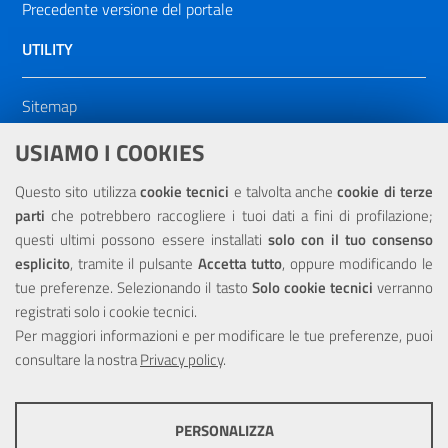
Precedente versione del portale
UTILITY
Sitemap
Dichiarazione di accessibilità
USIAMO I COOKIES
NOTE LEGALI
Questo sito utilizza
cookie tecnici
e talvolta anche
cookie di terze
parti
che potrebbero raccogliere i tuoi dati a fini di profilazione;
Privacy
questi ultimi possono essere installati
solo con il tuo consenso
esplicito
, tramite il pulsante
Accetta tutto
, oppure modificando le
tue preferenze. Selezionando il tasto
Solo cookie tecnici
verranno
registrati solo i cookie tecnici.
Per maggiori informazioni e per modificare le tue preferenze, puoi
Portale realizzato con la partecipazione finanziaria dell'Unione
consultare la nostra
Europea tramite i fondi del POR Sicilia 2000/2006 Misura 6.05 -
Privacy policy
.
Fondo FESR
PERSONALIZZA