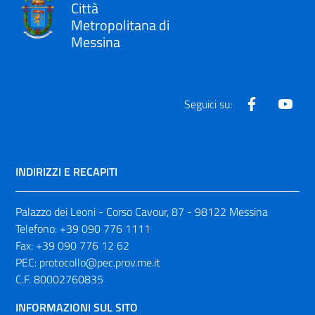
Città
Metropolitana di
Messina
Facebook
Yout
Seguici su:
INDIRIZZI E RECAPITI
Palazzo dei Leoni - Corso Cavour, 87 - 98122 Messina
Telefono:
+39 090 776 1111
Fax:
+39 090 776 12 62
PEC:
protocollo@pec.prov.me.it
C.F. 80002760835
INFORMAZIONI SUL SITO