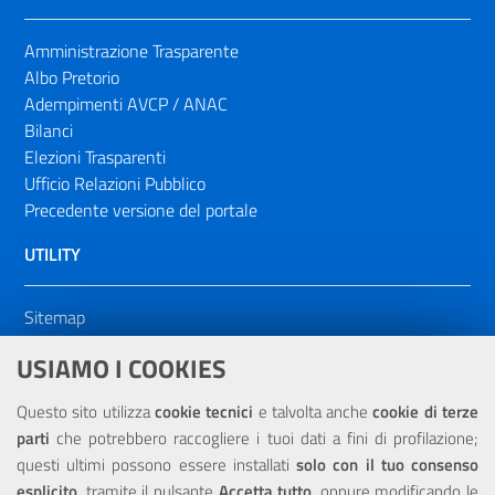
Amministrazione Trasparente
Albo Pretorio
Adempimenti AVCP / ANAC
Bilanci
Elezioni Trasparenti
Ufficio Relazioni Pubblico
Precedente versione del portale
UTILITY
Sitemap
Dichiarazione di accessibilità
USIAMO I COOKIES
NOTE LEGALI
Questo sito utilizza
cookie tecnici
e talvolta anche
cookie di terze
parti
che potrebbero raccogliere i tuoi dati a fini di profilazione;
Privacy
questi ultimi possono essere installati
solo con il tuo consenso
esplicito
, tramite il pulsante
Accetta tutto
, oppure modificando le