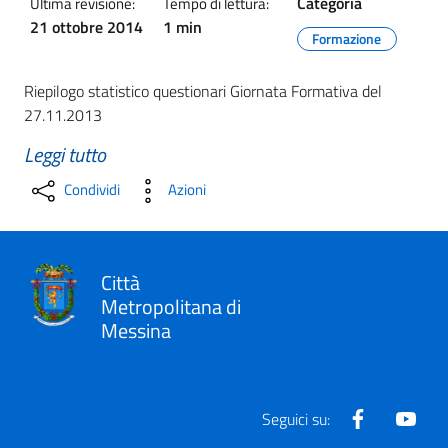
Categoria
Ultima revisione:
Tempo di lettura:
21 ottobre 2014
1 min
Formazione
Riepilogo statistico questionari Giornata Formativa del
27.11.2013
Leggi tutto
Condividi
Azioni
Città
Metropolitana di
Messina
Facebook
Yout
Seguici su: