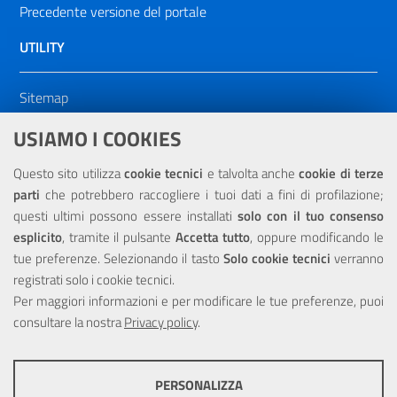
Precedente versione del portale
UTILITY
Sitemap
Dichiarazione di accessibilità
USIAMO I COOKIES
NOTE LEGALI
Questo sito utilizza
cookie tecnici
e talvolta anche
cookie di terze
parti
che potrebbero raccogliere i tuoi dati a fini di profilazione;
Privacy
questi ultimi possono essere installati
solo con il tuo consenso
esplicito
, tramite il pulsante
Accetta tutto
, oppure modificando le
tue preferenze. Selezionando il tasto
Solo cookie tecnici
verranno
registrati solo i cookie tecnici.
Per maggiori informazioni e per modificare le tue preferenze, puoi
Portale realizzato con la partecipazione finanziaria dell'Unione
consultare la nostra
Europea tramite i fondi del POR Sicilia 2000/2006 Misura 6.05 -
Privacy policy
.
Fondo FESR
PERSONALIZZA