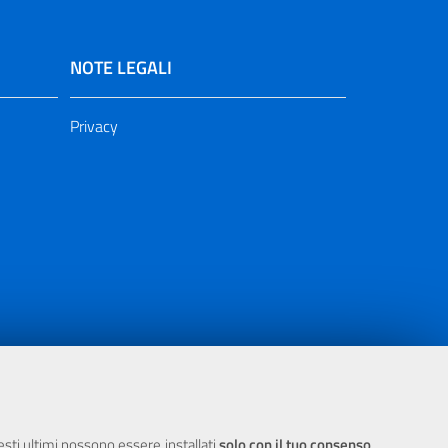
NOTE LEGALI
Privacy
ia 2000/2006 Misura 6.05 - Fondo FESR
uesti ultimi possono essere installati
solo con il tuo consenso