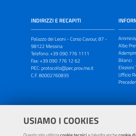
INDIRIZZI E RECAPITI
INFORM
Amminist
Palazzo dei Leoni - Corso Cavour, 87 -
Albo Pre
98122 Messina
Adempim
Telefono:
+39 090 776 1111
Bilanci
Fax:
+39 090 776 12 62
Elezioni 
PEC:
protocollo@pec.prov.me.it
Ufficio R
C.F. 80002760835
Preceden
Portale realizzato con la partecipaz
USIAMO I COOKIES
Questo sito utilizza
cookie tecnici
e talvolta anche
cookie di