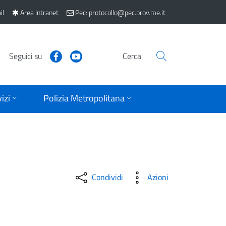
il
Area Intranet
Pec: protocollo@pec.prov.me.it
Seguici su
Cerca
izi
Polizia Metropolitana
Condividi
Azioni