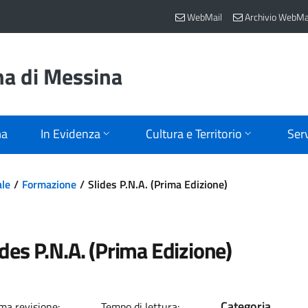
WebMail
Archivio WebMa
na di Messina
ma
In Evidenza
Cultura e Territorio
Serv
ale
Formazione
Slides P.N.A. (Prima Edizione)
ides P.N.A. (Prima Edizione)
Categoria
ma revisione:
Tempo di lettura: