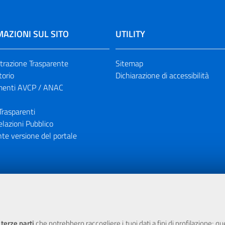
AZIONI SUL SITO
UTILITY
razione Trasparente
Sitemap
torio
Dichiarazione di accessibilità
enti AVCP / ANAC
Trasparenti
elazioni Pubblico
te versione del portale
ione finanziaria dell'Unione Europea tramite i fondi del POR Sicil
 terze parti
che potrebbero raccogliere i tuoi dati a fini di profilazione; q