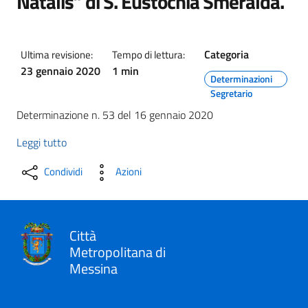
Natalis” di S. Eustochia Smeralda.
Categoria
Ultima revisione:
Tempo di lettura:
23 gennaio 2020
1 min
Determinazioni
Segretario
Determinazione n. 53 del 16 gennaio 2020
Leggi tutto
Condividi
Azioni
Città
Metropolitana di
Messina