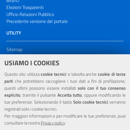
Bilanci
Elezioni Trasparenti
Ufficio Relazioni Pubblico
Precedente versione del portale
UTILITY
Sitemap
Dichiarazione di accessibilità
USIAMO I COOKIES
NOTE LEGALI
Questo sito utilizza
cookie tecnici
e talvolta anche
cookie di terze
parti
che potrebbero raccogliere i tuoi dati a fini di profilazione;
Privacy
questi ultimi possono essere installati
solo con il tuo consenso
esplicito
, tramite il pulsante
Accetta tutto
, oppure modificando le
tue preferenze. Selezionando il tasto
Solo cookie tecnici
verranno
registrati solo i cookie tecnici.
Per maggiori informazioni e per modificare le tue preferenze, puoi
Portale realizzato con la partecipazione finanziaria dell'Unione
consultare la nostra
Europea tramite i fondi del POR Sicilia 2000/2006 Misura 6.05 -
Privacy policy
.
Fondo FESR