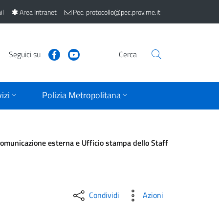
il
Area Intranet
Pec: protocollo@pec.prov.me.it
Seguici su
Cerca
izi
Polizia Metropolitana
Comunicazione esterna e Ufficio stampa dello Staff
Condividi
Azioni