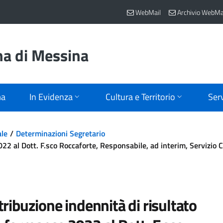
WebMail
Archivio WebMa
na di Messina
ma
In Evidenza
Cultura e Territorio
Serv
ale
Determinazioni Segretario
22 al Dott. F.sco Roccaforte, Responsabile, ad interim, Servizio 
tribuzione indennità di risultato