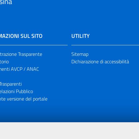
sina
AZIONI SUL SITO
UTILITY
razione Trasparente
Sitemap
torio
Dichiarazione di accessibilità
enti AVCP / ANAC
Trasparenti
elazioni Pubblico
te versione del portale
ione finanziaria dell'Unione Europea tramite i fondi del POR Sicil