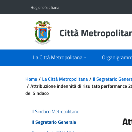
Vai al contenuto principale
Vai al menu principale
Regione Siciliana
Città Metropolita
La Città Metropolitana
Organigram
Home
La Città Metropolitana
Il Segretario Gener
Attribuzione indennità di risultato performance 20
del Sindaco
Il Sindaco Metropolitano
At
Il Segretario Generale