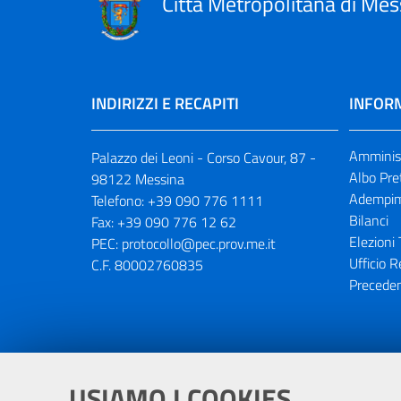
Città Metropolitana di Mes
INDIRIZZI E RECAPITI
INFORM
Amminist
Palazzo dei Leoni - Corso Cavour, 87 -
Albo Pre
98122 Messina
Adempim
Telefono:
+39 090 776 1111
Bilanci
Fax:
+39 090 776 12 62
Elezioni 
PEC:
protocollo@pec.prov.me.it
Ufficio R
C.F. 80002760835
Preceden
Portale realizzato con la partecipaz
USIAMO I COOKIES