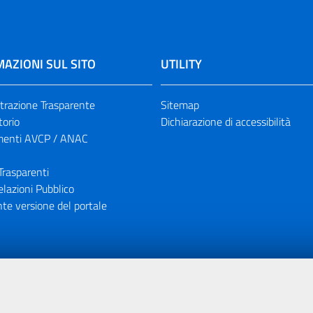
AZIONI SUL SITO
UTILITY
razione Trasparente
Sitemap
torio
Dichiarazione di accessibilità
enti AVCP / ANAC
Trasparenti
elazioni Pubblico
te versione del portale
ione finanziaria dell'Unione Europea tramite i fondi del POR Sicil