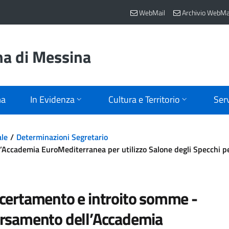
WebMail
Archivio WebMa
na di Messina
ma
In Evidenza
Cultura e Territorio
Serv
ale
Determinazioni Segretario
Accademia EuroMediterranea per utilizzo Salone degli Specchi p
certamento e introito somme -
rsamento dell’Accademia