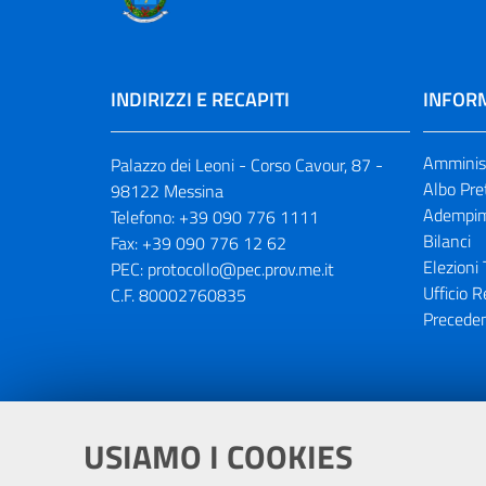
INDIRIZZI E RECAPITI
INFORM
Amminist
Palazzo dei Leoni - Corso Cavour, 87 -
Albo Pre
98122 Messina
Adempim
Telefono:
+39 090 776 1111
Bilanci
Fax:
+39 090 776 12 62
Elezioni 
PEC:
protocollo@pec.prov.me.it
Ufficio R
C.F. 80002760835
Preceden
Portale realizzato con la partecipaz
USIAMO I COOKIES