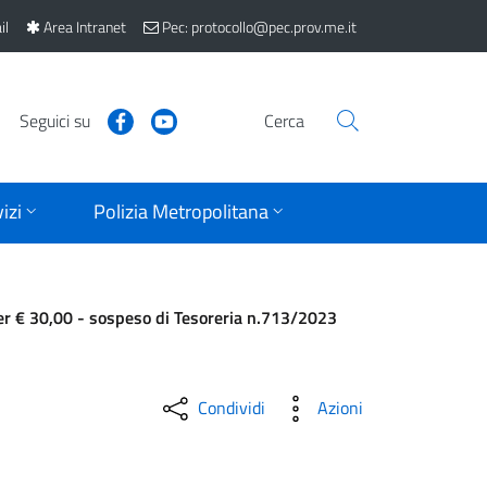
il
Area Intranet
Pec: protocollo@pec.prov.me.it
Seguici su
Cerca
izi
Polizia Metropolitana
er € 30,00 - sospeso di Tesoreria n.713/2023
Condividi
Azioni