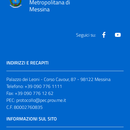
Metropolitana di
Messina
Facebook
Yout
Seguici su:
INDIRIZZI E RECAPITI
Palazzo dei Leoni - Corso Cavour, 87 - 98122 Messina
Telefono:
+39 090 776 1111
Fax:
+39 090 776 12 62
PEC:
protocollo@pec.prov.me.it
C.F. 80002760835
INFORMAZIONI SUL SITO